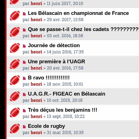
par
henri
»
11 juin 2017, 20:10
Les Bélascain en championnat de France
par
henri
»
29 avr. 2017, 13:58
Que se passe-t-il chez les cadets ????????
par
henri
»
03 oct. 2016, 18:38
Journée de détection
par
henri
»
14 juin 2016, 17:35
Une première à l'UAGR
par
henri
»
20 avr. 2016, 17:58
B ravo !!!!!!!!!!!!!
par
henri
»
18 nov. 2015, 10:01
U.A.G.R.- FIGEAC en Bélascain
par
henri
»
10 oct. 2015, 20:18
Très déçus les benjamins !!!
par
henri
»
13 sept. 2015, 10:22
Ecole de rugby
par
henri
»
31 mai 2015, 10:35