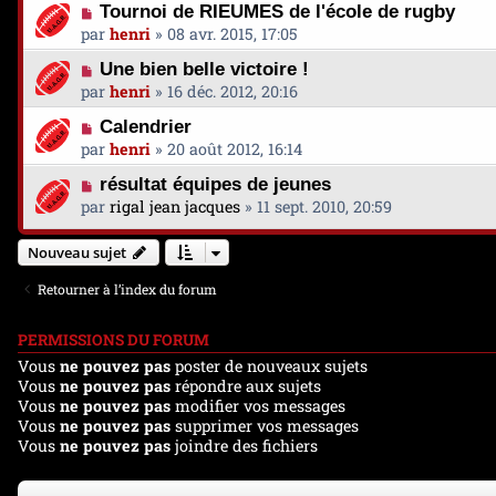
Tournoi de RIEUMES de l'école de rugby
par
henri
»
08 avr. 2015, 17:05
Une bien belle victoire !
par
henri
»
16 déc. 2012, 20:16
Calendrier
par
henri
»
20 août 2012, 16:14
résultat équipes de jeunes
par
rigal jean jacques
»
11 sept. 2010, 20:59
Nouveau sujet
Retourner à l’index du forum
PERMISSIONS DU FORUM
Vous
ne pouvez pas
poster de nouveaux sujets
Vous
ne pouvez pas
répondre aux sujets
Vous
ne pouvez pas
modifier vos messages
Vous
ne pouvez pas
supprimer vos messages
Vous
ne pouvez pas
joindre des fichiers