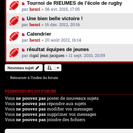
Tournoi de RIEUMES de l'école de rugby
par
henri
»
08 avr. 2015, 17:05
Une bien belle victoire !
par
henri
»
16 déc. 2012, 20:16
Calendrier
par
henri
»
20 août 2012, 16:14
résultat équipes de jeunes
par
rigal jean jacques
»
11 sept. 2010, 20:59
Nouveau sujet
Retourner à l’index du forum
PERMISSIONS DU FORUM
Vous
ne pouvez pas
poster de nouveaux sujets
Vous
ne pouvez pas
répondre aux sujets
Vous
ne pouvez pas
modifier vos messages
Vous
ne pouvez pas
supprimer vos messages
Vous
ne pouvez pas
joindre des fichiers