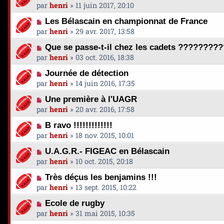
par
henri
»
11 juin 2017, 20:10
Les Bélascain en championnat de France
par
henri
»
29 avr. 2017, 13:58
Que se passe-t-il chez les cadets ????????
par
henri
»
03 oct. 2016, 18:38
Journée de détection
par
henri
»
14 juin 2016, 17:35
Une première à l'UAGR
par
henri
»
20 avr. 2016, 17:58
B ravo !!!!!!!!!!!!!
par
henri
»
18 nov. 2015, 10:01
U.A.G.R.- FIGEAC en Bélascain
par
henri
»
10 oct. 2015, 20:18
Très déçus les benjamins !!!
par
henri
»
13 sept. 2015, 10:22
Ecole de rugby
par
henri
»
31 mai 2015, 10:35