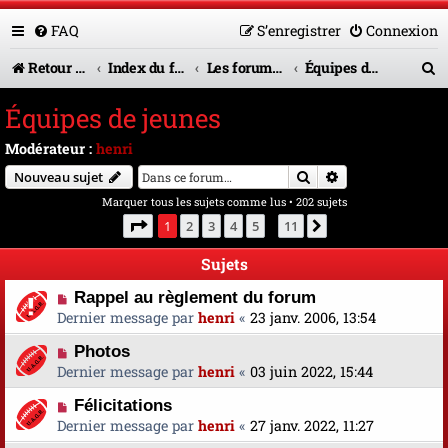
FAQ
S’enregistrer
Connexion
R
Retour vers le site U.A.G.R.
Index du forum
Les forums en service
Équipes de jeunes
e
Équipes de jeunes
c
Modérateur :
henri
h
Rechercher
Recherche avanc
Nouveau sujet
e
Marquer tous les sujets comme lus
• 202 sujets
r
Page
1
sur
11
1
2
3
4
5
11
Suivante
…
c
Sujets
h
Rappel au règlement du forum
e
Dernier message par
henri
«
23 janv. 2006, 13:54
r
Photos
Dernier message par
henri
«
03 juin 2022, 15:44
Félicitations
Dernier message par
henri
«
27 janv. 2022, 11:27