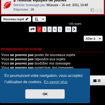
résultat équipes de jeunes
Dernier message par
Miauss
«
16 oct. 2011, 10:45
Réponses :
16
1
2
Nouveau sujet
Marquer tous les sujets comme lus
• 202 sujets
Page
1
sur
11
1
2
3
4
5
11
Suivante
…
Aller à
PERMISSIONS DU FORUM
Vous
ne pouvez pas
poster de nouveaux sujets
Vous
ne pouvez pas
répondre aux sujets
Vous
ne pouvez pas
modifier vos messages
Vous
ne pouvez pas
supprimer vos messages
Vous
ne pouvez pas
joindre des fichiers
En poursuivant votre navigation, vous acceptez
Retour vers le site U.A.G.R.
Index du forum
l’utilisation de cookies.
En savoir plus
Développé par
phpBB
® Forum Software © phpBB Limited
OK
Traduit par
phpBB-fr.com
Style par
H. DREUILHE avec l'aide de CABOT
Confidentialité
|
Conditions