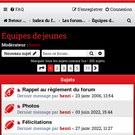
FAQ
S’enregistrer
Connexion
R
Retour vers le site U.A.G.R.
Index du forum
Les forums en service
Équipes de jeunes
e
Équipes de jeunes
c
Modérateur :
henri
h
Rechercher
Recherche avanc
Nouveau sujet
e
Marquer tous les sujets comme lus
• 202 sujets
r
Page
1
sur
11
1
2
3
4
5
11
Suivante
…
c
Sujets
h
Rappel au règlement du forum
e
Dernier message par
henri
«
23 janv. 2006, 13:54
r
Photos
Dernier message par
henri
«
03 juin 2022, 15:44
Félicitations
Dernier message par
henri
«
27 janv. 2022, 11:27