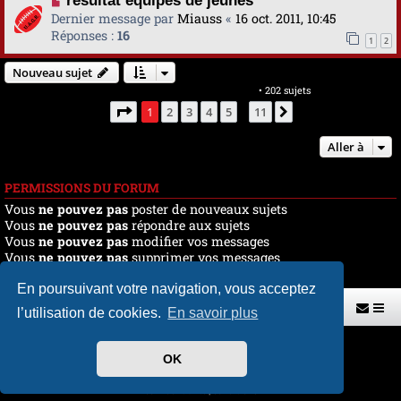
résultat équipes de jeunes
Dernier message par
Miauss
«
16 oct. 2011, 10:45
Réponses :
16
1
2
Nouveau sujet
Marquer tous les sujets comme lus
• 202 sujets
Page
1
sur
11
1
2
3
4
5
11
Suivante
…
Aller à
PERMISSIONS DU FORUM
Vous
ne pouvez pas
poster de nouveaux sujets
Vous
ne pouvez pas
répondre aux sujets
Vous
ne pouvez pas
modifier vos messages
Vous
ne pouvez pas
supprimer vos messages
Vous
ne pouvez pas
joindre des fichiers
En poursuivant votre navigation, vous acceptez
Retour vers le site U.A.G.R.
Index du forum
l’utilisation de cookies.
En savoir plus
Développé par
phpBB
® Forum Software © phpBB Limited
OK
Traduit par
phpBB-fr.com
Style par
H. DREUILHE avec l'aide de CABOT
Confidentialité
|
Conditions