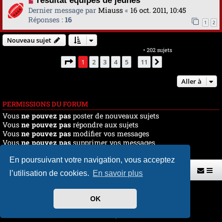
résultat équipes de jeunes
Dernier message par
Miauss
«
16 oct. 2011, 10:45
Réponses :
16
1
2
Nouveau sujet
Marquer tous les sujets comme lus
• 202 sujets
Page
1
sur
11
1
2
3
4
5
11
Suivante
…
Aller à
PERMISSIONS DU FORUM
Vous
ne pouvez pas
poster de nouveaux sujets
Vous
ne pouvez pas
répondre aux sujets
Vous
ne pouvez pas
modifier vos messages
Vous
ne pouvez pas
supprimer vos messages
Vous
ne pouvez pas
joindre des fichiers
En poursuivant votre navigation, vous acceptez
Retour vers le site U.A.G.R.
Index du forum
l’utilisation de cookies.
En savoir plus
Développé par
phpBB
® Forum Software © phpBB Limited
OK
Traduit par
phpBB-fr.com
Style par
H. DREUILHE avec l'aide de CABOT
Confidentialité
|
Conditions