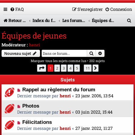
FAQ
S’enregistrer
Connexion
R
Retour vers le site U.A.G.R.
Index du forum
Les forums en service
Équipes de jeunes
e
Équipes de jeunes
c
Modérateur :
henri
h
Rechercher
Recherche avanc
Nouveau sujet
e
Marquer tous les sujets comme lus
• 202 sujets
r
Page
1
sur
11
1
2
3
4
5
11
Suivante
…
c
Sujets
h
Rappel au règlement du forum
e
Dernier message par
henri
«
23 janv. 2006, 13:54
r
Photos
Dernier message par
henri
«
03 juin 2022, 15:44
Félicitations
Dernier message par
henri
«
27 janv. 2022, 11:27