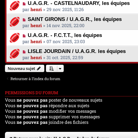
U.A.G.R. - CASTELNAUDARY, les équipes
par
henri
»
29 nov. 2025, 11:26
SAINT GIRONS / U.A.G.R., les équipes
par
henri
»
14 nov. 2025, 22:00
U.A.G.R. - F.C.T.T., les équipes
par
henri
»
07 nov. 2025, 23:03
LISLE JOURDAIN / U.A.G.R. les équipes
par
henri
»
31 oct. 2025, 22:59
Nouveau sujet
Retourner à l’index du forum
PERMISSIONS DU FORUM
Vous
ne pouvez pas
poster de nouveaux sujets
Vous
ne pouvez pas
répondre aux sujets
Vous
ne pouvez pas
modifier vos messages
Vous
ne pouvez pas
supprimer vos messages
Vous
ne pouvez pas
joindre des fichiers