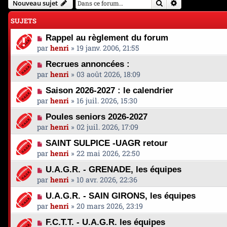
Rechercher
Recherche avan
Nouveau sujet
SUJETS
Rappel au règlement du forum
par
henri
»
19 janv. 2006, 21:55
Recrues annoncées :
par
henri
»
03 août 2026, 18:09
Saison 2026-2027 : le calendrier
par
henri
»
16 juil. 2026, 15:30
Poules seniors 2026-2027
par
henri
»
02 juil. 2026, 17:09
SAINT SULPICE -UAGR retour
par
henri
»
22 mai 2026, 22:50
U.A.G.R. - GRENADE, les équipes
par
henri
»
10 avr. 2026, 22:36
U.A.G.R. - SAIN GIRONS, les équipes
par
henri
»
20 mars 2026, 23:19
F.C.T.T. - U.A.G.R. les équipes