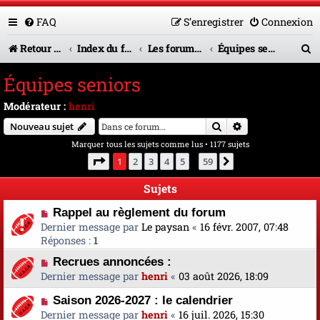
FAQ
S’enregistrer
Connexion
R
Retour vers le site U.A.G.R.
Index du forum
Les forums en service
Équipes seniors
e
Équipes seniors
c
Modérateur :
henri
h
Rechercher
Recherche avanc
Nouveau sujet
e
Marquer tous les sujets comme lus
• 1177 sujets
r
Page
1
sur
59
1
2
3
4
5
59
Suivante
…
c
Sujets
h
Rappel au règlement du forum
e
Dernier message par
Le paysan
«
16 févr. 2007, 07:48
Réponses :
1
r
Recrues annoncées :
Dernier message par
henri
«
03 août 2026, 18:09
Saison 2026-2027 : le calendrier
Dernier message par
henri
«
16 juil. 2026, 15:30