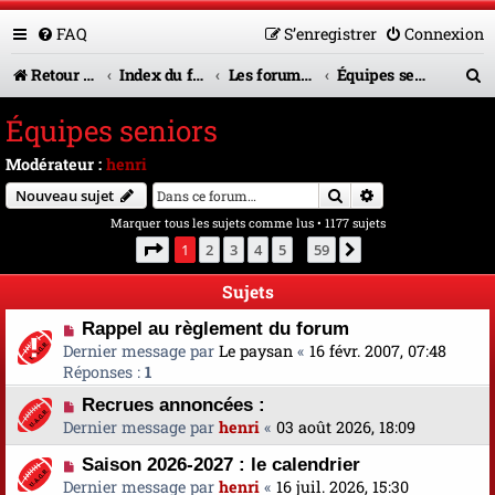
FAQ
S’enregistrer
Connexion
R
Retour vers le site U.A.G.R.
Index du forum
Les forums en service
Équipes seniors
e
Équipes seniors
c
Modérateur :
henri
h
Rechercher
Recherche avanc
Nouveau sujet
e
Marquer tous les sujets comme lus
• 1177 sujets
r
Page
1
sur
59
1
2
3
4
5
59
Suivante
…
c
Sujets
h
Rappel au règlement du forum
e
Dernier message par
Le paysan
«
16 févr. 2007, 07:48
Réponses :
1
r
Recrues annoncées :
Dernier message par
henri
«
03 août 2026, 18:09
Saison 2026-2027 : le calendrier
Dernier message par
henri
«
16 juil. 2026, 15:30