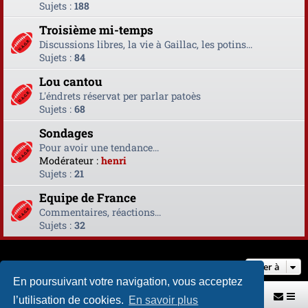
Sujets :
188
Troisième mi-temps
Discussions libres, la vie à Gaillac, les potins...
Sujets :
84
Lou cantou
L'éndrets réservat per parlar patoès
Sujets :
68
Sondages
Pour avoir une tendance...
Modérateur :
henri
Sujets :
21
Equipe de France
Commentaires, réactions...
Sujets :
32
Aller à
En poursuivant votre navigation, vous acceptez
Retour vers le site U.A.G.R.
Index du forum
l’utilisation de cookies.
En savoir plus