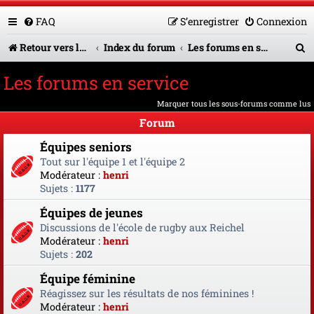
FAQ
S’enregistrer
Connexion
R
Retour vers le site U.A.G.R.
Index du forum
Les forums en service
e
Les forums en service
c
Marquer tous les sous-forums comme lus
h
Forum
e
Équipes seniors
r
Tout sur l'équipe 1 et l'équipe 2
Modérateur :
henri
c
Sujets :
1177
h
Équipes de jeunes
e
Discussions de l'école de rugby aux Reichel
Modérateur :
henri
r
Sujets :
202
Équipe féminine
Réagissez sur les résultats de nos féminines !
Modérateur :
henri