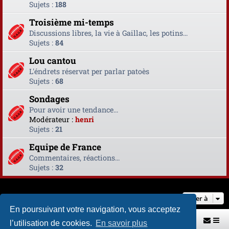
Sujets :
188
Troisième mi-temps
Discussions libres, la vie à Gaillac, les potins...
Sujets :
84
Lou cantou
L'éndrets réservat per parlar patoès
Sujets :
68
Sondages
Pour avoir une tendance...
Modérateur :
henri
Sujets :
21
Equipe de France
Commentaires, réactions...
Sujets :
32
Aller à
En poursuivant votre navigation, vous acceptez
Retour vers le site U.A.G.R.
Index du forum
l’utilisation de cookies.
En savoir plus