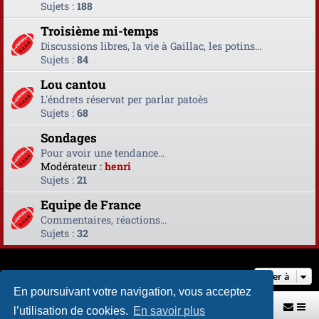
Sujets :
188
Troisième mi-temps
Discussions libres, la vie à Gaillac, les potins...
Sujets :
84
Lou cantou
L'éndrets réservat per parlar patoès
Sujets :
68
Sondages
Pour avoir une tendance...
Modérateur :
henri
Sujets :
21
Equipe de France
Commentaires, réactions...
Sujets :
32
Aller à
En poursuivant votre navigation, vous acceptez
Retour vers le site U.A.G.R.
Index du forum
l’utilisation de cookies.
En savoir plus