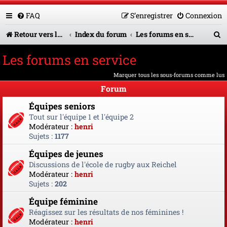
FAQ
S’enregistrer
Connexion
R
Retour vers le site U.A.G.R.
Index du forum
Les forums en service
e
Les forums en service
c
Marquer tous les sous-forums comme lus
h
Forum
e
Équipes seniors
r
Tout sur l'équipe 1 et l'équipe 2
Modérateur :
henri
c
Sujets :
1177
h
Équipes de jeunes
e
Discussions de l'école de rugby aux Reichel
Modérateur :
henri
r
Sujets :
202
Équipe féminine
Réagissez sur les résultats de nos féminines !
Modérateur :
henri