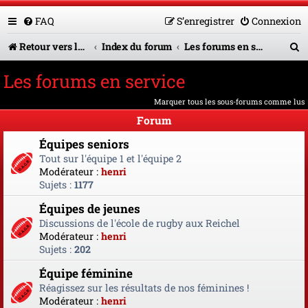
FAQ
S’enregistrer
Connexion
R
Retour vers le site U.A.G.R.
Index du forum
Les forums en service
e
Les forums en service
c
Marquer tous les sous-forums comme lus
h
Forum
e
Équipes seniors
r
Tout sur l'équipe 1 et l'équipe 2
Modérateur :
henri
c
Sujets :
1177
h
Équipes de jeunes
e
Discussions de l'école de rugby aux Reichel
Modérateur :
henri
r
Sujets :
202
Équipe féminine
Réagissez sur les résultats de nos féminines !
Modérateur :
henri