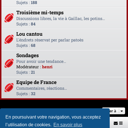
Sujets :
188
Troisième mi-temps
Discussions libres, la vie à Gaillac, les potins...
Sujets :
84
Lou cantou
L'éndrets réservat per parlar patoès
Sujets :
68
Sondages
Pour avoir une tendance...
Modérateur :
henri
Sujets :
21
Equipe de France
Commentaires, réactions...
Sujets :
32
Aller à
En poursuivant votre navigation, vous acceptez
Retour vers le site U.A.G.R.
Index du forum
l’utilisation de cookies.
En savoir plus