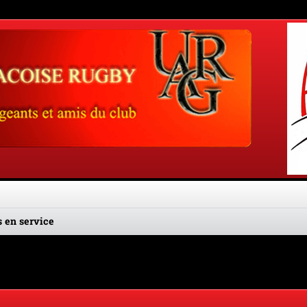
 en service