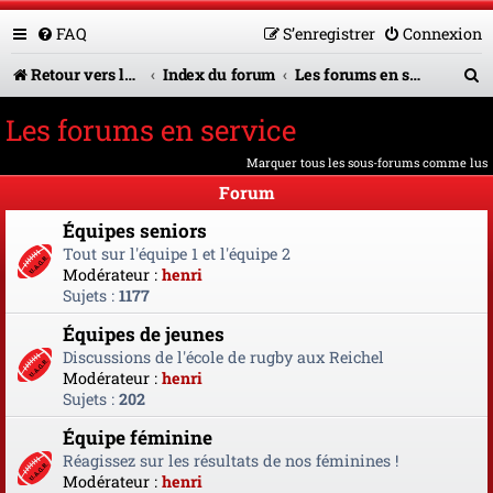
FAQ
S’enregistrer
Connexion
R
Retour vers le site U.A.G.R.
Index du forum
Les forums en service
e
Les forums en service
c
Marquer tous les sous-forums comme lus
h
Forum
e
Équipes seniors
r
Tout sur l'équipe 1 et l'équipe 2
Modérateur :
henri
c
Sujets :
1177
h
Équipes de jeunes
e
Discussions de l'école de rugby aux Reichel
Modérateur :
henri
r
Sujets :
202
Équipe féminine
Réagissez sur les résultats de nos féminines !
Modérateur :
henri