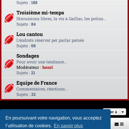
Sujets :
188
Troisième mi-temps
Discussions libres, la vie à Gaillac, les potins...
Sujets :
84
Lou cantou
L'éndrets réservat per parlar patoès
Sujets :
68
Sondages
Pour avoir une tendance...
Modérateur :
henri
Sujets :
21
Equipe de France
Commentaires, réactions...
Sujets :
32
Aller à
En poursuivant votre navigation, vous acceptez
Retour vers le site U.A.G.R.
Index du forum
l’utilisation de cookies.
En savoir plus