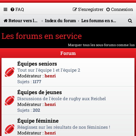
FAQ
S’enregistrer
Connexion
R
Retour vers le site U.A.G.R.
Index du forum
Les forums en service
e
Les forums en service
c
Marquer tous les sous-forums comme lus
h
Forum
e
Équipes seniors
r
Tout sur l'équipe 1 et l'équipe 2
Modérateur :
henri
c
Sujets :
1177
h
Équipes de jeunes
e
Discussions de l'école de rugby aux Reichel
Modérateur :
henri
r
Sujets :
202
Équipe féminine
Réagissez sur les résultats de nos féminines !
Modérateur :
henri