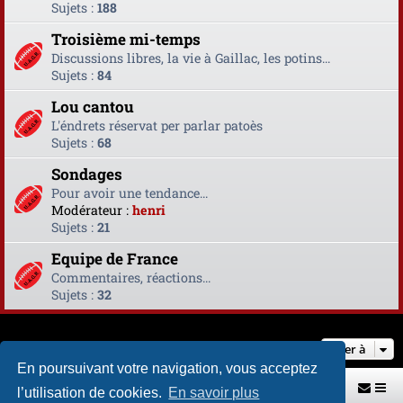
Sujets :
188
Troisième mi-temps
Discussions libres, la vie à Gaillac, les potins...
Sujets :
84
Lou cantou
L'éndrets réservat per parlar patoès
Sujets :
68
Sondages
Pour avoir une tendance...
Modérateur :
henri
Sujets :
21
Equipe de France
Commentaires, réactions...
Sujets :
32
Aller à
En poursuivant votre navigation, vous acceptez
Retour vers le site U.A.G.R.
Index du forum
l’utilisation de cookies.
En savoir plus