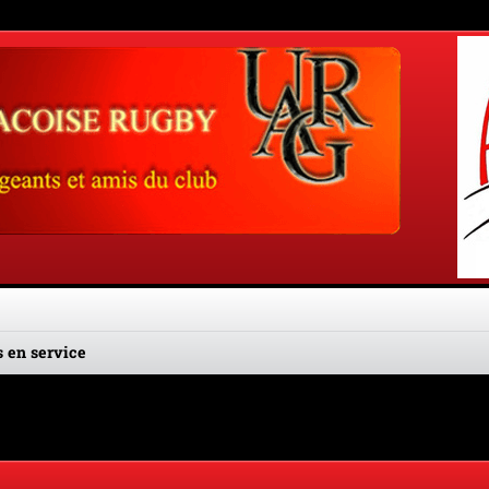
 en service