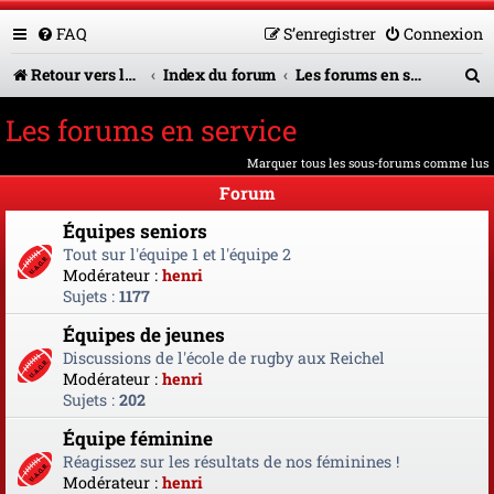
FAQ
S’enregistrer
Connexion
R
Retour vers le site U.A.G.R.
Index du forum
Les forums en service
e
Les forums en service
c
Marquer tous les sous-forums comme lus
h
Forum
e
Équipes seniors
r
Tout sur l'équipe 1 et l'équipe 2
Modérateur :
henri
c
Sujets :
1177
h
Équipes de jeunes
e
Discussions de l'école de rugby aux Reichel
Modérateur :
henri
r
Sujets :
202
Équipe féminine
Réagissez sur les résultats de nos féminines !
Modérateur :
henri