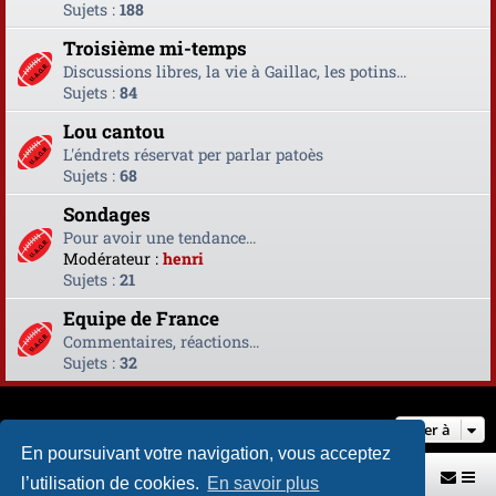
Sujets :
188
Troisième mi-temps
Discussions libres, la vie à Gaillac, les potins...
Sujets :
84
Lou cantou
L'éndrets réservat per parlar patoès
Sujets :
68
Sondages
Pour avoir une tendance...
Modérateur :
henri
Sujets :
21
Equipe de France
Commentaires, réactions...
Sujets :
32
Aller à
En poursuivant votre navigation, vous acceptez
Retour vers le site U.A.G.R.
Index du forum
l’utilisation de cookies.
En savoir plus