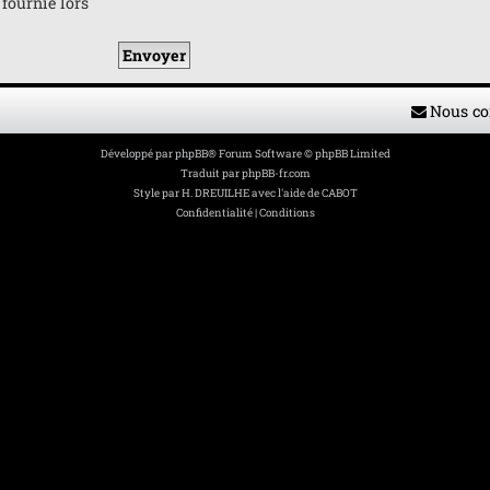
 fournie lors
Nous co
Développé par
phpBB
® Forum Software © phpBB Limited
Traduit par
phpBB-fr.com
Style par
H. DREUILHE avec l'aide de CABOT
Confidentialité
|
Conditions