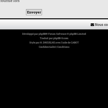
 fournie lors
Nous co
Développé par
phpBB
® Forum Software © phpBB Limited
Traduit par
phpBB-fr.com
Style par
H. DREUILHE avec l'aide de CABOT
Confidentialité
|
Conditions