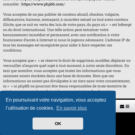
consulter :
https://www.phpbb.com/
.
Vous acceptez de ne pas publier de contenu abusif, obscène, vulgaire,
diffamatoire, haineux, menaçant, à caractère sexuel ou tout autre contenu
illicite, que ce soit en vertu des lois de votre pays, du pays où « » est hébergé
ou du droit international. Une telle action peut entraîner votre
bannissement immédiat et permanent, avec une notification à votre
fournisseur d’accès à Internet si nous le jugeons nécessaire. L’adresse IP de
tous les messages est enregistrée pour aider à faire respecter ces
conditions.
Vous acceptez que « » se réserve le droit de supprimer, modifier, déplacer ou
verrouiller n’importe quel sujet à tout moment, à notre seule discrétion. En
tant que membre, vous acceptez que toutes les informations que vous
saisissez soient stockées dans une base de données. Bien que ces
informations ne soient pas divulguées à un tiers sans votre consentement,
ni « » ni phpBB ne pourront être tenus responsables de toute tentative de
piratage qui pourrait conduire à la compromission des données.
En poursuivant votre navigation, vous acceptez
Retour vers le site U.A.G.R.
Index du forum
l’utilisation de cookies.
En savoir plus
Développé par
phpBB
® Forum Software © phpBB Limited
OK
Traduit par
phpBB-fr.com
Style par
H. DREUILHE avec l'aide de CABOT
Confidentialité
|
Conditions