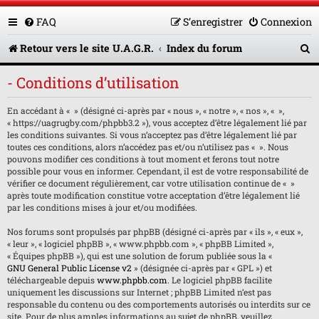
FAQ
S’enregistrer
Connexion
R
Retour vers le site U.A.G.R.
Index du forum
e
- Conditions d’utilisation
c
En accédant à « » (désigné ci-après par « nous », « notre », « nos », « »,
h
« https://uagrugby.com/phpbb3.2 »), vous acceptez d’être légalement lié par
e
les conditions suivantes. Si vous n’acceptez pas d’être légalement lié par
toutes ces conditions, alors n’accédez pas et/ou n’utilisez pas « ». Nous
r
pouvons modifier ces conditions à tout moment et ferons tout notre
possible pour vous en informer. Cependant, il est de votre responsabilité de
c
vérifier ce document régulièrement, car votre utilisation continue de « »
après toute modification constitue votre acceptation d’être légalement lié
h
par les conditions mises à jour et/ou modifiées.
e
Nos forums sont propulsés par phpBB (désigné ci-après par « ils », « eux »,
« leur », « logiciel phpBB », « www.phpbb.com », « phpBB Limited »,
r
« Équipes phpBB »), qui est une solution de forum publiée sous la «
GNU General Public License v2
» (désignée ci-après par « GPL ») et
téléchargeable depuis
www.phpbb.com
. Le logiciel phpBB facilite
uniquement les discussions sur Internet ; phpBB Limited n’est pas
responsable du contenu ou des comportements autorisés ou interdits sur ce
site. Pour de plus amples informations au sujet de phpBB, veuillez