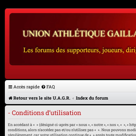
Accès rapide
FAQ
Retour vers le site U.A.G.R.
Index du forum
- Conditions d’utilisation
En accédant à « » (désigné ci-après par « nous », « notre », « nos », « », « 
conditions, alors n’accédez pas et/ou n’utilisez pas « ». Nous pouvons modi
régulièrement, car votre utilisation continue de « » après toute modificatio