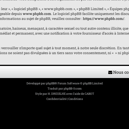
« leur », « logiciel phpBB », « www.phpbb.com », « phpBB Limited », « Équipes ph
argeable depuis
www.phpbb.com
. Le logiciel phpBB facilite uniquement les dis
informations au sujet de phpBB, veuillez consulter :
https://www.phpbb.com/
.
atoire, haineux, menaçant, à caractère sexuel ou tout autre contenu illicite, que 
édiat et permanent, avec une notification à votre fournisseur d’accès à Internet
ou verrouiller n’importe quel sujet à tout moment, à notre seule discrétion. En 
ons ne soient pas divulguées à un tiers sans votre consentement, ni « » ni phpB
Nous co
Développé par
phpBB
® Forum Software © phpBB Limited
Traduit par
phpBB-fr.com
Style par
H. DREUILHE avec l'aide de CABOT
Confidentialité
|
Conditions