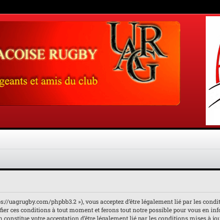
https://uagrugby.com/phpbb3.2 »), vous acceptez d’être légalement lié par les condi
fier ces conditions à tout moment et ferons tout notre possible pour vous en inf
n constitue votre acceptation d’être légalement lié par les conditions mises à jo