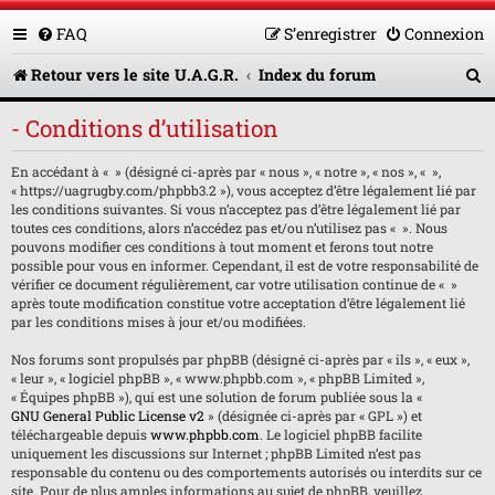
FAQ
S’enregistrer
Connexion
R
Retour vers le site U.A.G.R.
Index du forum
e
- Conditions d’utilisation
c
En accédant à « » (désigné ci-après par « nous », « notre », « nos », « »,
h
« https://uagrugby.com/phpbb3.2 »), vous acceptez d’être légalement lié par
e
les conditions suivantes. Si vous n’acceptez pas d’être légalement lié par
toutes ces conditions, alors n’accédez pas et/ou n’utilisez pas « ». Nous
r
pouvons modifier ces conditions à tout moment et ferons tout notre
possible pour vous en informer. Cependant, il est de votre responsabilité de
c
vérifier ce document régulièrement, car votre utilisation continue de « »
après toute modification constitue votre acceptation d’être légalement lié
h
par les conditions mises à jour et/ou modifiées.
e
Nos forums sont propulsés par phpBB (désigné ci-après par « ils », « eux »,
« leur », « logiciel phpBB », « www.phpbb.com », « phpBB Limited »,
r
« Équipes phpBB »), qui est une solution de forum publiée sous la «
GNU General Public License v2
» (désignée ci-après par « GPL ») et
téléchargeable depuis
www.phpbb.com
. Le logiciel phpBB facilite
uniquement les discussions sur Internet ; phpBB Limited n’est pas
responsable du contenu ou des comportements autorisés ou interdits sur ce
site. Pour de plus amples informations au sujet de phpBB, veuillez