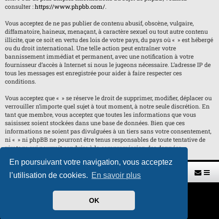
consulter :
https://www.phpbb.com/
.
Vous acceptez de ne pas publier de contenu abusif, obscène, vulgaire,
diffamatoire, haineux, menaçant, à caractère sexuel ou tout autre contenu
illicite, que ce soit en vertu des lois de votre pays, du pays où « » est hébergé
ou du droit international. Une telle action peut entraîner votre
bannissement immédiat et permanent, avec une notification à votre
fournisseur d’accès à Internet si nous le jugeons nécessaire. L’adresse IP de
tous les messages est enregistrée pour aider à faire respecter ces
conditions.
Vous acceptez que « » se réserve le droit de supprimer, modifier, déplacer ou
verrouiller n’importe quel sujet à tout moment, à notre seule discrétion. En
tant que membre, vous acceptez que toutes les informations que vous
saisissez soient stockées dans une base de données. Bien que ces
informations ne soient pas divulguées à un tiers sans votre consentement,
ni « » ni phpBB ne pourront être tenus responsables de toute tentative de
piratage qui pourrait conduire à la compromission des données.
En poursuivant votre navigation, vous acceptez
Retour vers le site U.A.G.R.
Index du forum
l’utilisation de cookies.
En savoir plus
Développé par
phpBB
® Forum Software © phpBB Limited
OK
Traduit par
phpBB-fr.com
Style par
H. DREUILHE avec l'aide de CABOT
Confidentialité
|
Conditions