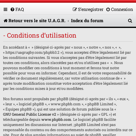
FAQ
S’enregistrer
Connexion
R
Retour vers le site U.A.G.R.
Index du forum
e
- Conditions d’utilisation
c
En accédant à « » (désigné ci-après par « nous », « notre », « nos », « »,
h
« https://uagrugby.com/phpbb3.2 »), vous acceptez d’être légalement lié par
e
les conditions suivantes. Si vous n’acceptez pas d’être légalement lié par
toutes ces conditions, alors n’accédez pas et/ou n’utilisez pas « ». Nous
r
pouvons modifier ces conditions à tout moment et ferons tout notre
possible pour vous en informer. Cependant, il est de votre responsabilité de
c
vérifier ce document régulièrement, car votre utilisation continue de « »
après toute modification constitue votre acceptation d’être légalement lié
h
par les conditions mises à jour et/ou modifiées.
e
Nos forums sont propulsés par phpBB (désigné ci-après par « ils », « eux »,
« leur », « logiciel phpBB », « www.phpbb.com », « phpBB Limited »,
r
« Équipes phpBB »), qui est une solution de forum publiée sous la «
GNU General Public License v2
» (désignée ci-après par « GPL ») et
téléchargeable depuis
www.phpbb.com
. Le logiciel phpBB facilite
uniquement les discussions sur Internet ; phpBB Limited n’est pas
responsable du contenu ou des comportements autorisés ou interdits sur ce
site. Pour de plus amples informations au sujet de phpBB, veuillez