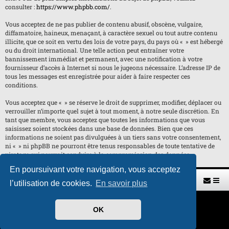
consulter :
https://www.phpbb.com/
.
Vous acceptez de ne pas publier de contenu abusif, obscène, vulgaire,
diffamatoire, haineux, menaçant, à caractère sexuel ou tout autre contenu
illicite, que ce soit en vertu des lois de votre pays, du pays où « » est hébergé
ou du droit international. Une telle action peut entraîner votre
bannissement immédiat et permanent, avec une notification à votre
fournisseur d’accès à Internet si nous le jugeons nécessaire. L’adresse IP de
tous les messages est enregistrée pour aider à faire respecter ces
conditions.
Vous acceptez que « » se réserve le droit de supprimer, modifier, déplacer ou
verrouiller n’importe quel sujet à tout moment, à notre seule discrétion. En
tant que membre, vous acceptez que toutes les informations que vous
saisissez soient stockées dans une base de données. Bien que ces
informations ne soient pas divulguées à un tiers sans votre consentement,
ni « » ni phpBB ne pourront être tenus responsables de toute tentative de
piratage qui pourrait conduire à la compromission des données.
En poursuivant votre navigation, vous acceptez
Retour vers le site U.A.G.R.
Index du forum
l’utilisation de cookies.
En savoir plus
Développé par
phpBB
® Forum Software © phpBB Limited
OK
Traduit par
phpBB-fr.com
Style par
H. DREUILHE avec l'aide de CABOT
Confidentialité
|
Conditions