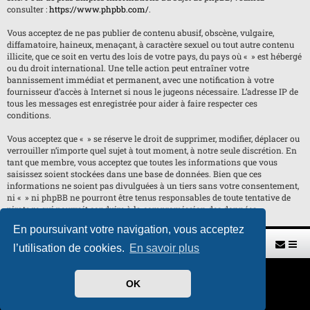
consulter :
https://www.phpbb.com/
.
Vous acceptez de ne pas publier de contenu abusif, obscène, vulgaire,
diffamatoire, haineux, menaçant, à caractère sexuel ou tout autre contenu
illicite, que ce soit en vertu des lois de votre pays, du pays où « » est hébergé
ou du droit international. Une telle action peut entraîner votre
bannissement immédiat et permanent, avec une notification à votre
fournisseur d’accès à Internet si nous le jugeons nécessaire. L’adresse IP de
tous les messages est enregistrée pour aider à faire respecter ces
conditions.
Vous acceptez que « » se réserve le droit de supprimer, modifier, déplacer ou
verrouiller n’importe quel sujet à tout moment, à notre seule discrétion. En
tant que membre, vous acceptez que toutes les informations que vous
saisissez soient stockées dans une base de données. Bien que ces
informations ne soient pas divulguées à un tiers sans votre consentement,
ni « » ni phpBB ne pourront être tenus responsables de toute tentative de
piratage qui pourrait conduire à la compromission des données.
En poursuivant votre navigation, vous acceptez
Retour vers le site U.A.G.R.
Index du forum
l’utilisation de cookies.
En savoir plus
Développé par
phpBB
® Forum Software © phpBB Limited
OK
Traduit par
phpBB-fr.com
Style par
H. DREUILHE avec l'aide de CABOT
Confidentialité
|
Conditions