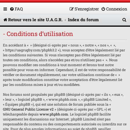
FAQ
S’enregistrer
Connexion
R
Retour vers le site U.A.G.R.
Index du forum
e
- Conditions d’utilisation
c
En accédant à « » (désigné ci-après par « nous », « notre », « nos », « »,
h
« https://uagrugby.com/phpbb3.2 »), vous acceptez d’être légalement lié par
e
les conditions suivantes. Si vous n’acceptez pas d’être légalement lié par
toutes ces conditions, alors n’accédez pas et/ou n’utilisez pas « ». Nous
r
pouvons modifier ces conditions à tout moment et ferons tout notre
possible pour vous en informer. Cependant, il est de votre responsabilité de
c
vérifier ce document régulièrement, car votre utilisation continue de « »
après toute modification constitue votre acceptation d’être légalement lié
h
par les conditions mises à jour et/ou modifiées.
e
Nos forums sont propulsés par phpBB (désigné ci-après par « ils », « eux »,
« leur », « logiciel phpBB », « www.phpbb.com », « phpBB Limited »,
r
« Équipes phpBB »), qui est une solution de forum publiée sous la «
GNU General Public License v2
» (désignée ci-après par « GPL ») et
téléchargeable depuis
www.phpbb.com
. Le logiciel phpBB facilite
uniquement les discussions sur Internet ; phpBB Limited n’est pas
responsable du contenu ou des comportements autorisés ou interdits sur ce
site. Pour de plus amples informations au sujet de phpBB, veuillez