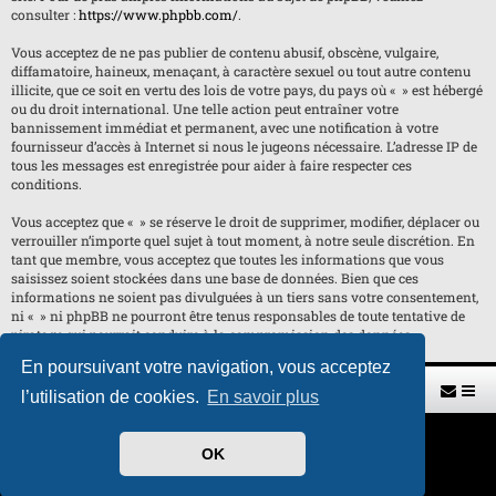
consulter :
https://www.phpbb.com/
.
Vous acceptez de ne pas publier de contenu abusif, obscène, vulgaire,
diffamatoire, haineux, menaçant, à caractère sexuel ou tout autre contenu
illicite, que ce soit en vertu des lois de votre pays, du pays où « » est hébergé
ou du droit international. Une telle action peut entraîner votre
bannissement immédiat et permanent, avec une notification à votre
fournisseur d’accès à Internet si nous le jugeons nécessaire. L’adresse IP de
tous les messages est enregistrée pour aider à faire respecter ces
conditions.
Vous acceptez que « » se réserve le droit de supprimer, modifier, déplacer ou
verrouiller n’importe quel sujet à tout moment, à notre seule discrétion. En
tant que membre, vous acceptez que toutes les informations que vous
saisissez soient stockées dans une base de données. Bien que ces
informations ne soient pas divulguées à un tiers sans votre consentement,
ni « » ni phpBB ne pourront être tenus responsables de toute tentative de
piratage qui pourrait conduire à la compromission des données.
En poursuivant votre navigation, vous acceptez
Retour vers le site U.A.G.R.
Index du forum
l’utilisation de cookies.
En savoir plus
Développé par
phpBB
® Forum Software © phpBB Limited
OK
Traduit par
phpBB-fr.com
Style par
H. DREUILHE avec l'aide de CABOT
Confidentialité
|
Conditions