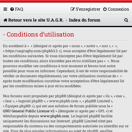
FAQ
S’enregistrer
Connexion
R
Retour vers le site U.A.G.R.
Index du forum
e
- Conditions d’utilisation
c
En accédant à « » (désigné ci-après par « nous », « notre », « nos », « »,
h
« https://uagrugby.com/phpbb3.2 »), vous acceptez d’être légalement lié par
e
les conditions suivantes. Si vous n’acceptez pas d’être légalement lié par
toutes ces conditions, alors n’accédez pas et/ou n’utilisez pas « ». Nous
r
pouvons modifier ces conditions à tout moment et ferons tout notre
possible pour vous en informer. Cependant, il est de votre responsabilité de
c
vérifier ce document régulièrement, car votre utilisation continue de « »
après toute modification constitue votre acceptation d’être légalement lié
h
par les conditions mises à jour et/ou modifiées.
e
Nos forums sont propulsés par phpBB (désigné ci-après par « ils », « eux »,
« leur », « logiciel phpBB », « www.phpbb.com », « phpBB Limited »,
r
« Équipes phpBB »), qui est une solution de forum publiée sous la «
GNU General Public License v2
» (désignée ci-après par « GPL ») et
téléchargeable depuis
www.phpbb.com
. Le logiciel phpBB facilite
uniquement les discussions sur Internet ; phpBB Limited n’est pas
responsable du contenu ou des comportements autorisés ou interdits sur ce
site. Pour de plus amples informations au sujet de phpBB, veuillez