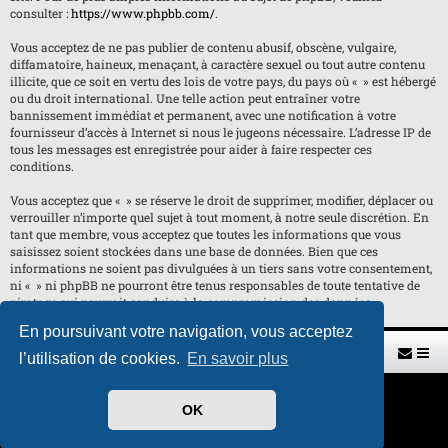
consulter :
https://www.phpbb.com/
.
Vous acceptez de ne pas publier de contenu abusif, obscène, vulgaire,
diffamatoire, haineux, menaçant, à caractère sexuel ou tout autre contenu
illicite, que ce soit en vertu des lois de votre pays, du pays où « » est hébergé
ou du droit international. Une telle action peut entraîner votre
bannissement immédiat et permanent, avec une notification à votre
fournisseur d’accès à Internet si nous le jugeons nécessaire. L’adresse IP de
tous les messages est enregistrée pour aider à faire respecter ces
conditions.
Vous acceptez que « » se réserve le droit de supprimer, modifier, déplacer ou
verrouiller n’importe quel sujet à tout moment, à notre seule discrétion. En
tant que membre, vous acceptez que toutes les informations que vous
saisissez soient stockées dans une base de données. Bien que ces
informations ne soient pas divulguées à un tiers sans votre consentement,
ni « » ni phpBB ne pourront être tenus responsables de toute tentative de
piratage qui pourrait conduire à la compromission des données.
En poursuivant votre navigation, vous acceptez
Retour vers le site U.A.G.R.
Index du forum
l’utilisation de cookies.
En savoir plus
Développé par
phpBB
® Forum Software © phpBB Limited
OK
Traduit par
phpBB-fr.com
Style par
H. DREUILHE avec l'aide de CABOT
Confidentialité
|
Conditions