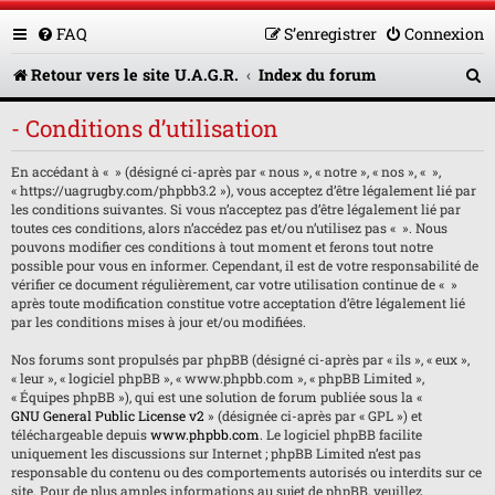
FAQ
S’enregistrer
Connexion
R
Retour vers le site U.A.G.R.
Index du forum
e
- Conditions d’utilisation
c
En accédant à « » (désigné ci-après par « nous », « notre », « nos », « »,
h
« https://uagrugby.com/phpbb3.2 »), vous acceptez d’être légalement lié par
e
les conditions suivantes. Si vous n’acceptez pas d’être légalement lié par
toutes ces conditions, alors n’accédez pas et/ou n’utilisez pas « ». Nous
r
pouvons modifier ces conditions à tout moment et ferons tout notre
possible pour vous en informer. Cependant, il est de votre responsabilité de
c
vérifier ce document régulièrement, car votre utilisation continue de « »
après toute modification constitue votre acceptation d’être légalement lié
h
par les conditions mises à jour et/ou modifiées.
e
Nos forums sont propulsés par phpBB (désigné ci-après par « ils », « eux »,
« leur », « logiciel phpBB », « www.phpbb.com », « phpBB Limited »,
r
« Équipes phpBB »), qui est une solution de forum publiée sous la «
GNU General Public License v2
» (désignée ci-après par « GPL ») et
téléchargeable depuis
www.phpbb.com
. Le logiciel phpBB facilite
uniquement les discussions sur Internet ; phpBB Limited n’est pas
responsable du contenu ou des comportements autorisés ou interdits sur ce
site. Pour de plus amples informations au sujet de phpBB, veuillez