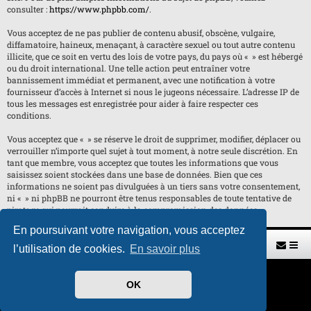
consulter :
https://www.phpbb.com/
.
Vous acceptez de ne pas publier de contenu abusif, obscène, vulgaire,
diffamatoire, haineux, menaçant, à caractère sexuel ou tout autre contenu
illicite, que ce soit en vertu des lois de votre pays, du pays où « » est hébergé
ou du droit international. Une telle action peut entraîner votre
bannissement immédiat et permanent, avec une notification à votre
fournisseur d’accès à Internet si nous le jugeons nécessaire. L’adresse IP de
tous les messages est enregistrée pour aider à faire respecter ces
conditions.
Vous acceptez que « » se réserve le droit de supprimer, modifier, déplacer ou
verrouiller n’importe quel sujet à tout moment, à notre seule discrétion. En
tant que membre, vous acceptez que toutes les informations que vous
saisissez soient stockées dans une base de données. Bien que ces
informations ne soient pas divulguées à un tiers sans votre consentement,
ni « » ni phpBB ne pourront être tenus responsables de toute tentative de
piratage qui pourrait conduire à la compromission des données.
En poursuivant votre navigation, vous acceptez
Retour vers le site U.A.G.R.
Index du forum
l’utilisation de cookies.
En savoir plus
Développé par
phpBB
® Forum Software © phpBB Limited
OK
Traduit par
phpBB-fr.com
Style par
H. DREUILHE avec l'aide de CABOT
Confidentialité
|
Conditions