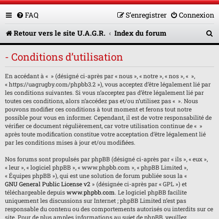
FAQ
S’enregistrer
Connexion
R
Retour vers le site U.A.G.R.
Index du forum
e
- Conditions d’utilisation
c
En accédant à « » (désigné ci-après par « nous », « notre », « nos », « »,
h
« https://uagrugby.com/phpbb3.2 »), vous acceptez d’être légalement lié par
e
les conditions suivantes. Si vous n’acceptez pas d’être légalement lié par
toutes ces conditions, alors n’accédez pas et/ou n’utilisez pas « ». Nous
r
pouvons modifier ces conditions à tout moment et ferons tout notre
possible pour vous en informer. Cependant, il est de votre responsabilité de
c
vérifier ce document régulièrement, car votre utilisation continue de « »
après toute modification constitue votre acceptation d’être légalement lié
h
par les conditions mises à jour et/ou modifiées.
e
Nos forums sont propulsés par phpBB (désigné ci-après par « ils », « eux »,
« leur », « logiciel phpBB », « www.phpbb.com », « phpBB Limited »,
r
« Équipes phpBB »), qui est une solution de forum publiée sous la «
GNU General Public License v2
» (désignée ci-après par « GPL ») et
téléchargeable depuis
www.phpbb.com
. Le logiciel phpBB facilite
uniquement les discussions sur Internet ; phpBB Limited n’est pas
responsable du contenu ou des comportements autorisés ou interdits sur ce
site. Pour de plus amples informations au sujet de phpBB, veuillez