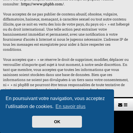
consulter :
https://www.phpbb.com/
.
Vous acceptez de ne pas publier de contenu abusif, obscène, vulgaire,
diffamatoire, haineux, menaçant, à caractère sexuel ou tout autre contenu
illicite, que ce soit en vertu des lois de votre pays, du pays où « » est hébergé
ou du droit international. Une telle action peut entraîner votre
bannissement immédiat et permanent, avec une notification à votre
fournisseur d’accès à Internet si nous le jugeons nécessaire. L’adresse IP de
tous les messages est enregistrée pour aider à faire respecter ces
conditions.
Vous acceptez que « » se réserve le droit de supprimer, modifier, déplacer ou
verrouiller n’importe quel sujet à tout moment, à notre seule discrétion. En
tant que membre, vous acceptez que toutes les informations que vous
saisissez soient stockées dans une base de données. Bien que ces
informations ne soient pas divulguées à un tiers sans votre consentement,
ni « » ni phpBB ne pourront être tenus responsables de toute tentative de
piratage qui pourrait conduire à la compromission des données.
En poursuivant votre navigation, vous acceptez
Retour vers le site U.A.G.R.
Index du forum
l’utilisation de cookies.
En savoir plus
Développé par
phpBB
® Forum Software © phpBB Limited
OK
Traduit par
phpBB-fr.com
Style par
H. DREUILHE avec l'aide de CABOT
Confidentialité
|
Conditions