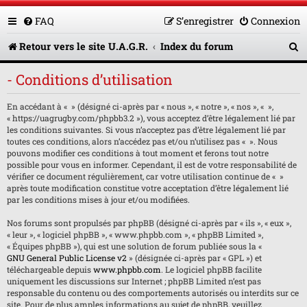
FAQ
S’enregistrer
Connexion
R
Retour vers le site U.A.G.R.
Index du forum
e
- Conditions d’utilisation
c
En accédant à « » (désigné ci-après par « nous », « notre », « nos », « »,
h
« https://uagrugby.com/phpbb3.2 »), vous acceptez d’être légalement lié par
e
les conditions suivantes. Si vous n’acceptez pas d’être légalement lié par
toutes ces conditions, alors n’accédez pas et/ou n’utilisez pas « ». Nous
r
pouvons modifier ces conditions à tout moment et ferons tout notre
possible pour vous en informer. Cependant, il est de votre responsabilité de
c
vérifier ce document régulièrement, car votre utilisation continue de « »
après toute modification constitue votre acceptation d’être légalement lié
h
par les conditions mises à jour et/ou modifiées.
e
Nos forums sont propulsés par phpBB (désigné ci-après par « ils », « eux »,
« leur », « logiciel phpBB », « www.phpbb.com », « phpBB Limited »,
r
« Équipes phpBB »), qui est une solution de forum publiée sous la «
GNU General Public License v2
» (désignée ci-après par « GPL ») et
téléchargeable depuis
www.phpbb.com
. Le logiciel phpBB facilite
uniquement les discussions sur Internet ; phpBB Limited n’est pas
responsable du contenu ou des comportements autorisés ou interdits sur ce
site. Pour de plus amples informations au sujet de phpBB, veuillez