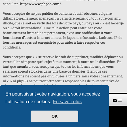
consulter :
https://www.phpbb.com/
.
Vous acceptez de ne pas publier de contenu abusif, obscène, vulgaire,
diffamatoire, haineux, menaçant, à caractère sexuel ou tout autre contenu
illicite, que ce soit en vertu des lois de votre pays, du pays où « » est hébergé
ou du droit international. Une telle action peut entraîner votre
bannissement immédiat et permanent, avec une notification à votre
fournisseur d’accès à Internet si nous le jugeons nécessaire. L’adresse IP de
tous les messages est enregistrée pour aider à faire respecter ces
conditions.
Vous acceptez que « » se réserve le droit de supprimer, modifier, déplacer ou
verrouiller n’importe quel sujet à tout moment, à notre seule discrétion. En
tant que membre, vous acceptez que toutes les informations que vous
saisissez soient stockées dans une base de données. Bien que ces
informations ne soient pas divulguées à un tiers sans votre consentement,
ni « » ni phpBB ne pourront être tenus responsables de toute tentative de
piratage qui pourrait conduire à la compromission des données.
En poursuivant votre navigation, vous acceptez
Retour vers le site U.A.G.R.
Index du forum
l’utilisation de cookies.
En savoir plus
Développé par
phpBB
® Forum Software © phpBB Limited
OK
Traduit par
phpBB-fr.com
Style par
H. DREUILHE avec l'aide de CABOT
Confidentialité
|
Conditions