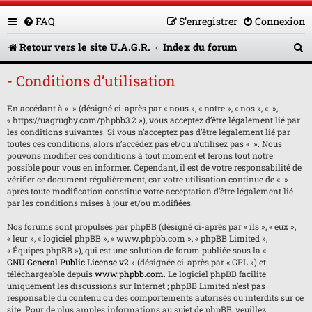
FAQ
S’enregistrer
Connexion
R
Retour vers le site U.A.G.R.
Index du forum
e
- Conditions d’utilisation
c
En accédant à « » (désigné ci-après par « nous », « notre », « nos », « »,
h
« https://uagrugby.com/phpbb3.2 »), vous acceptez d’être légalement lié par
e
les conditions suivantes. Si vous n’acceptez pas d’être légalement lié par
toutes ces conditions, alors n’accédez pas et/ou n’utilisez pas « ». Nous
r
pouvons modifier ces conditions à tout moment et ferons tout notre
possible pour vous en informer. Cependant, il est de votre responsabilité de
c
vérifier ce document régulièrement, car votre utilisation continue de « »
après toute modification constitue votre acceptation d’être légalement lié
h
par les conditions mises à jour et/ou modifiées.
e
Nos forums sont propulsés par phpBB (désigné ci-après par « ils », « eux »,
« leur », « logiciel phpBB », « www.phpbb.com », « phpBB Limited »,
r
« Équipes phpBB »), qui est une solution de forum publiée sous la «
GNU General Public License v2
» (désignée ci-après par « GPL ») et
téléchargeable depuis
www.phpbb.com
. Le logiciel phpBB facilite
uniquement les discussions sur Internet ; phpBB Limited n’est pas
responsable du contenu ou des comportements autorisés ou interdits sur ce
site. Pour de plus amples informations au sujet de phpBB, veuillez