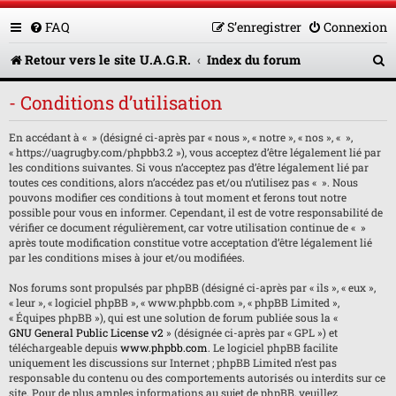
FAQ
S’enregistrer
Connexion
R
Retour vers le site U.A.G.R.
Index du forum
e
- Conditions d’utilisation
c
En accédant à « » (désigné ci-après par « nous », « notre », « nos », « »,
h
« https://uagrugby.com/phpbb3.2 »), vous acceptez d’être légalement lié par
e
les conditions suivantes. Si vous n’acceptez pas d’être légalement lié par
toutes ces conditions, alors n’accédez pas et/ou n’utilisez pas « ». Nous
r
pouvons modifier ces conditions à tout moment et ferons tout notre
possible pour vous en informer. Cependant, il est de votre responsabilité de
c
vérifier ce document régulièrement, car votre utilisation continue de « »
après toute modification constitue votre acceptation d’être légalement lié
h
par les conditions mises à jour et/ou modifiées.
e
Nos forums sont propulsés par phpBB (désigné ci-après par « ils », « eux »,
« leur », « logiciel phpBB », « www.phpbb.com », « phpBB Limited »,
r
« Équipes phpBB »), qui est une solution de forum publiée sous la «
GNU General Public License v2
» (désignée ci-après par « GPL ») et
téléchargeable depuis
www.phpbb.com
. Le logiciel phpBB facilite
uniquement les discussions sur Internet ; phpBB Limited n’est pas
responsable du contenu ou des comportements autorisés ou interdits sur ce
site. Pour de plus amples informations au sujet de phpBB, veuillez