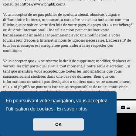
consulter :
https://www.phpbb.com/
.
Vous acceptez de ne pas publier de contenu abusif, obscène, vulgaire,
diffamatoire, haineux, menaçant, à caractère sexuel ou tout autre contenu
illicite, que ce soit en vertu des lois de votre pays, du pays où « » est hébergé
ou du droit international. Une telle action peut entraîner votre
bannissement immédiat et permanent, avec une notification à votre
fournisseur d’accès à Internet si nous le jugeons nécessaire. L’adresse IP de
tous les messages est enregistrée pour aider à faire respecter ces
conditions.
Vous acceptez que « » se réserve le droit de supprimer, modifier, déplacer ou
verrouiller n’importe quel sujet à tout moment, à notre seule discrétion. En
tant que membre, vous acceptez que toutes les informations que vous
saisissez soient stockées dans une base de données. Bien que ces
informations ne soient pas divulguées à un tiers sans votre consentement,
ni « » ni phpBB ne pourront être tenus responsables de toute tentative de
piratage qui pourrait conduire à la compromission des données.
En poursuivant votre navigation, vous acceptez
Retour vers le site U.A.G.R.
Index du forum
l’utilisation de cookies.
En savoir plus
Développé par
phpBB
® Forum Software © phpBB Limited
OK
Traduit par
phpBB-fr.com
Style par
H. DREUILHE avec l'aide de CABOT
Confidentialité
|
Conditions