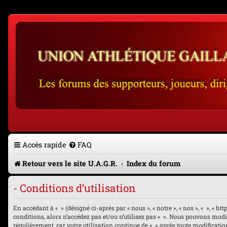
Accès rapide
FAQ
Retour vers le site U.A.G.R.
Index du forum
- Conditions d’utilisation
En accédant à « » (désigné ci-après par « nous », « notre », « nos », « », « 
conditions, alors n’accédez pas et/ou n’utilisez pas « ». Nous pouvons modi
régulièrement, car votre utilisation continue de « » après toute modificatio