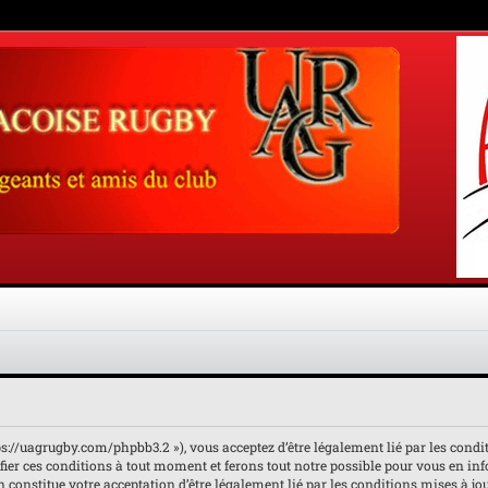
https://uagrugby.com/phpbb3.2 »), vous acceptez d’être légalement lié par les condi
fier ces conditions à tout moment et ferons tout notre possible pour vous en inf
n constitue votre acceptation d’être légalement lié par les conditions mises à jo