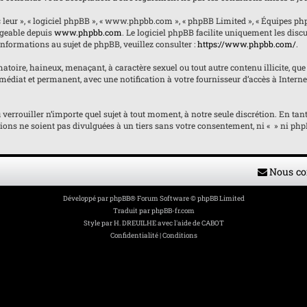
« leur », « logiciel phpBB », « www.phpbb.com », « phpBB Limited », « Équipes ph
argeable depuis
www.phpbb.com
. Le logiciel phpBB facilite uniquement les dis
informations au sujet de phpBB, veuillez consulter :
https://www.phpbb.com/
.
atoire, haineux, menaçant, à caractère sexuel ou tout autre contenu illicite, que 
édiat et permanent, avec une notification à votre fournisseur d’accès à Internet
ou verrouiller n’importe quel sujet à tout moment, à notre seule discrétion. En 
ons ne soient pas divulguées à un tiers sans votre consentement, ni « » ni phpB
Nous co
Développé par
phpBB
® Forum Software © phpBB Limited
Traduit par
phpBB-fr.com
Style par
H. DREUILHE avec l'aide de CABOT
Confidentialité
|
Conditions