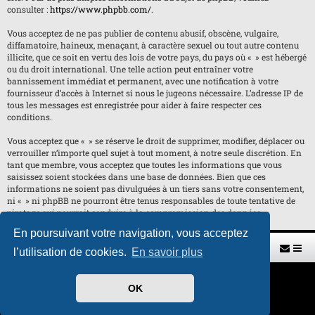
consulter :
https://www.phpbb.com/
.
Vous acceptez de ne pas publier de contenu abusif, obscène, vulgaire,
diffamatoire, haineux, menaçant, à caractère sexuel ou tout autre contenu
illicite, que ce soit en vertu des lois de votre pays, du pays où « » est hébergé
ou du droit international. Une telle action peut entraîner votre
bannissement immédiat et permanent, avec une notification à votre
fournisseur d’accès à Internet si nous le jugeons nécessaire. L’adresse IP de
tous les messages est enregistrée pour aider à faire respecter ces
conditions.
Vous acceptez que « » se réserve le droit de supprimer, modifier, déplacer ou
verrouiller n’importe quel sujet à tout moment, à notre seule discrétion. En
tant que membre, vous acceptez que toutes les informations que vous
saisissez soient stockées dans une base de données. Bien que ces
informations ne soient pas divulguées à un tiers sans votre consentement,
ni « » ni phpBB ne pourront être tenus responsables de toute tentative de
piratage qui pourrait conduire à la compromission des données.
En poursuivant votre navigation, vous acceptez
Retour vers le site U.A.G.R.
Index du forum
l’utilisation de cookies.
En savoir plus
Développé par
phpBB
® Forum Software © phpBB Limited
OK
Traduit par
phpBB-fr.com
Style par
H. DREUILHE avec l'aide de CABOT
Confidentialité
|
Conditions