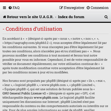
FAQ
S’enregistrer
Connexion
R
Retour vers le site U.A.G.R.
Index du forum
e
- Conditions d’utilisation
c
En accédant à « » (désigné ci-après par « nous », « notre », « nos », « »,
h
« https://uagrugby.com/phpbb3.2 »), vous acceptez d’être légalement lié par
e
les conditions suivantes. Si vous n’acceptez pas d’être légalement lié par
toutes ces conditions, alors n’accédez pas et/ou n’utilisez pas « ». Nous
r
pouvons modifier ces conditions à tout moment et ferons tout notre
possible pour vous en informer. Cependant, il est de votre responsabilité de
c
vérifier ce document régulièrement, car votre utilisation continue de « »
après toute modification constitue votre acceptation d’être légalement lié
h
par les conditions mises à jour et/ou modifiées.
e
Nos forums sont propulsés par phpBB (désigné ci-après par « ils », « eux »,
« leur », « logiciel phpBB », « www.phpbb.com », « phpBB Limited »,
r
« Équipes phpBB »), qui est une solution de forum publiée sous la «
GNU General Public License v2
» (désignée ci-après par « GPL ») et
téléchargeable depuis
www.phpbb.com
. Le logiciel phpBB facilite
uniquement les discussions sur Internet ; phpBB Limited n’est pas
responsable du contenu ou des comportements autorisés ou interdits sur ce
site. Pour de plus amples informations au sujet de phpBB, veuillez