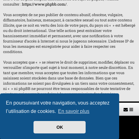
consulter :
https://www.phpbb.com/
.
Vous acceptez de ne pas publier de contenu abusif, obscène, vulgaire,
diffamatoire, haineux, menaçant, à caractère sexuel ou tout autre contenu
illicite, que ce soit en vertu des lois de votre pays, du pays où « » est hébergé
ou du droit international. Une telle action peut entraîner votre
bannissement immédiat et permanent, avec une notification à votre
fournisseur d’accès à Internet si nous le jugeons nécessaire. L’adresse IP de
tous les messages est enregistrée pour aider à faire respecter ces
conditions.
Vous acceptez que « » se réserve le droit de supprimer, modifier, déplacer ou
verrouiller n’importe quel sujet à tout moment, à notre seule discrétion. En
tant que membre, vous acceptez que toutes les informations que vous
saisissez soient stockées dans une base de données. Bien que ces
informations ne soient pas divulguées à un tiers sans votre consentement,
ni « » ni phpBB ne pourront être tenus responsables de toute tentative de
piratage qui pourrait conduire à la compromission des données.
En poursuivant votre navigation, vous acceptez
Retour vers le site U.A.G.R.
Index du forum
l’utilisation de cookies.
En savoir plus
Développé par
phpBB
® Forum Software © phpBB Limited
OK
Traduit par
phpBB-fr.com
Style par
H. DREUILHE avec l'aide de CABOT
Confidentialité
|
Conditions