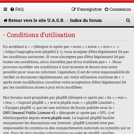
FAQ
S’enregistrer
Connexion
R
Retour vers le site U.A.G.R.
Index du forum
e
- Conditions d’utilisation
c
En accédant à « » (désigné ci-après par « nous », « notre », « nos », « »,
h
« https://uagrugby.com/phpbb3.2 »), vous acceptez d’être légalement lié par
e
les conditions suivantes. Si vous n’acceptez pas d’être légalement lié par
toutes ces conditions, alors n’accédez pas et/ou n’utilisez pas « ». Nous
r
pouvons modifier ces conditions à tout moment et ferons tout notre
possible pour vous en informer. Cependant, il est de votre responsabilité de
c
vérifier ce document régulièrement, car votre utilisation continue de « »
après toute modification constitue votre acceptation d’être légalement lié
h
par les conditions mises à jour et/ou modifiées.
e
Nos forums sont propulsés par phpBB (désigné ci-après par « ils », « eux »,
« leur », « logiciel phpBB », « www.phpbb.com », « phpBB Limited »,
r
« Équipes phpBB »), qui est une solution de forum publiée sous la «
GNU General Public License v2
» (désignée ci-après par « GPL ») et
téléchargeable depuis
www.phpbb.com
. Le logiciel phpBB facilite
uniquement les discussions sur Internet ; phpBB Limited n’est pas
responsable du contenu ou des comportements autorisés ou interdits sur ce
site. Pour de plus amples informations au sujet de phpBB, veuillez