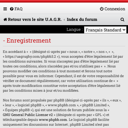
FAQ
Connexion
R
Retour vers le site U.A.G.R.
Index du forum
e
Langue :
c
- Enregistrement
h
En accédant à « » (désigné ci-après par « nous », « notre », « nos », « »,
e
« https://uagrugby.com/phpbb3.2 »), vous acceptez d’être légalement lié par
les conditions suivantes. Si vous n’acceptez pas d’être légalement lié par
r
toutes ces conditions, alors n’accédez pas et/ou n’utilisez pas « ». Nous
pouvons modifier ces conditions à tout moment et ferons tout notre
c
possible pour vous en informer. Cependant, il est de votre responsabilité de
h
vérifier ce document régulièrement, car votre utilisation continue de « »
après toute modification constitue votre acceptation d’être légalement lié
e
par les conditions mises à jour et/ou modifiées.
r
Nos forums sont propulsés par phpBB (désigné ci-après par « ils », « eux »,
« leur », « logiciel phpBB », « www.phpbb.com », « phpBB Limited »,
« Équipes phpBB »), qui est une solution de forum publiée sous la «
GNU General Public License v2
» (désignée ci-après par « GPL ») et
téléchargeable depuis
www.phpbb.com
. Le logiciel phpBB facilite
uniquement les discussions sur Internet ; phpBB Limited n’est pas