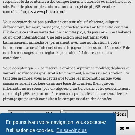
responsable du contenu ou des comportements autorisés ou interdits sur ce
site. Pour de plus amples informations au sujet de phpBB, veuillez
consulter :
https://www.phpbb.com/
.
Vous acceptez de ne pas publier de contenu abusif, obscène, vulgaire,
diffamatoire, haineux, menaçant, à caractère sexuel ou tout autre contenu
illicite, que ce soit en vertu des lois de votre pays, du pays où « » est hébergé
ou du droit international. Une telle action peut entraîner votre
bannissement immédiat et permanent, avec une notification à votre
fournisseur d’accès à Internet si nous le jugeons nécessaire. L’adresse IP de
tous les messages est enregistrée pour aider à faire respecter ces
conditions.
Vous acceptez que « » se réserve le droit de supprimer, modifier, déplacer ou
verrouiller n’importe quel sujet à tout moment, à notre seule discrétion. En
tant que membre, vous acceptez que toutes les informations que vous
saisissez soient stockées dans une base de données. Bien que ces
informations ne soient pas divulguées à un tiers sans votre consentement,
ni « » ni phpBB ne pourront être tenus responsables de toute tentative de
piratage qui pourrait conduire à la compromission des données.
En poursuivant votre navigation, vous acceptez
Retour vers le site U.A.G.R.
Index du forum
l’utilisation de cookies.
En savoir plus