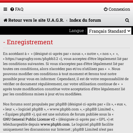
FAQ
Connexion
R
Retour vers le site U.A.G.R.
Index du forum
e
Langue :
c
- Enregistrement
h
En accédant à « » (désigné ci-après par « nous », « notre », « nos », « »,
e
« https://uagrugby.com/phpbb3.2 »), vous acceptez d’être légalement lié par
les conditions suivantes. Si vous n’acceptez pas d’être légalement lié par
r
toutes ces conditions, alors n’accédez pas et/ou n’utilisez pas « ». Nous
pouvons modifier ces conditions à tout moment et ferons tout notre
c
possible pour vous en informer. Cependant, il est de votre responsabilité de
h
vérifier ce document régulièrement, car votre utilisation continue de « »
après toute modification constitue votre acceptation d’être légalement lié
e
par les conditions mises à jour et/ou modifiées.
r
Nos forums sont propulsés par phpBB (désigné ci-après par « ils », « eux »,
« leur », « logiciel phpBB », « www.phpbb.com », « phpBB Limited »,
« Équipes phpBB »), qui est une solution de forum publiée sous la «
GNU General Public License v2
» (désignée ci-après par « GPL ») et
téléchargeable depuis
www.phpbb.com
. Le logiciel phpBB facilite
uniquement les discussions sur Internet ; phpBB Limited n’est pas