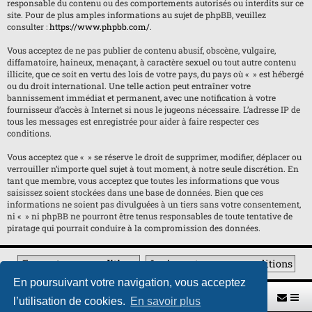
responsable du contenu ou des comportements autorisés ou interdits sur ce
site. Pour de plus amples informations au sujet de phpBB, veuillez
consulter :
https://www.phpbb.com/
.
Vous acceptez de ne pas publier de contenu abusif, obscène, vulgaire,
diffamatoire, haineux, menaçant, à caractère sexuel ou tout autre contenu
illicite, que ce soit en vertu des lois de votre pays, du pays où « » est hébergé
ou du droit international. Une telle action peut entraîner votre
bannissement immédiat et permanent, avec une notification à votre
fournisseur d’accès à Internet si nous le jugeons nécessaire. L’adresse IP de
tous les messages est enregistrée pour aider à faire respecter ces
conditions.
Vous acceptez que « » se réserve le droit de supprimer, modifier, déplacer ou
verrouiller n’importe quel sujet à tout moment, à notre seule discrétion. En
tant que membre, vous acceptez que toutes les informations que vous
saisissez soient stockées dans une base de données. Bien que ces
informations ne soient pas divulguées à un tiers sans votre consentement,
ni « » ni phpBB ne pourront être tenus responsables de toute tentative de
piratage qui pourrait conduire à la compromission des données.
En poursuivant votre navigation, vous acceptez
Retour vers le site U.A.G.R.
Index du forum
l’utilisation de cookies.
En savoir plus