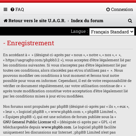
FAQ
Connexion
R
Retour vers le site U.A.G.R.
Index du forum
e
Langue :
c
- Enregistrement
h
En accédant à « » (désigné ci-après par « nous », « notre », « nos », « »,
e
« https://uagrugby.com/phpbb3.2 »), vous acceptez d’être légalement lié par
les conditions suivantes. Si vous n’acceptez pas d’être légalement lié par
r
toutes ces conditions, alors n’accédez pas et/ou n’utilisez pas « ». Nous
pouvons modifier ces conditions à tout moment et ferons tout notre
c
possible pour vous en informer. Cependant, il est de votre responsabilité de
h
vérifier ce document régulièrement, car votre utilisation continue de « »
après toute modification constitue votre acceptation d’être légalement lié
e
par les conditions mises à jour et/ou modifiées.
r
Nos forums sont propulsés par phpBB (désigné ci-après par « ils », « eux »,
« leur », « logiciel phpBB », « www.phpbb.com », « phpBB Limited »,
« Équipes phpBB »), qui est une solution de forum publiée sous la «
GNU General Public License v2
» (désignée ci-après par « GPL ») et
téléchargeable depuis
www.phpbb.com
. Le logiciel phpBB facilite
uniquement les discussions sur Internet ; phpBB Limited n’est pas