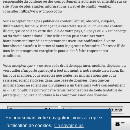
responsable du contenu ou des comportements autorisés ou interdits sur ce
site. Pour de plus amples informations au sujet de phpBB, veuillez
consulter :
https://www.phpbb.com/
.
Vous acceptez de ne pas publier de contenu abusif, obscène, vulgaire,
diffamatoire, haineux, menaçant, à caractère sexuel ou tout autre contenu
illicite, que ce soit en vertu des lois de votre pays, du pays où « » est hébergé
ou du droit international. Une telle action peut entraîner votre
bannissement immédiat et permanent, avec une notification à votre
fournisseur d’accès à Internet si nous le jugeons nécessaire. L’adresse IP de
tous les messages est enregistrée pour aider à faire respecter ces
conditions.
Vous acceptez que « » se réserve le droit de supprimer, modifier, déplacer ou
verrouiller n’importe quel sujet à tout moment, à notre seule discrétion. En
tant que membre, vous acceptez que toutes les informations que vous
saisissez soient stockées dans une base de données. Bien que ces
informations ne soient pas divulguées à un tiers sans votre consentement,
ni « » ni phpBB ne pourront être tenus responsables de toute tentative de
piratage qui pourrait conduire à la compromission des données.
En poursuivant votre navigation, vous acceptez
Retour vers le site U.A.G.R.
Index du forum
l’utilisation de cookies.
En savoir plus