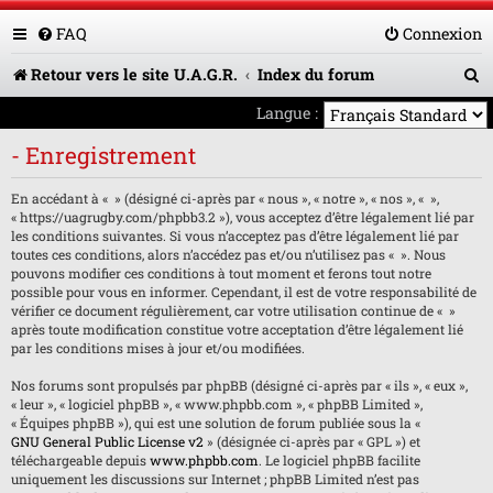
FAQ
Connexion
R
Retour vers le site U.A.G.R.
Index du forum
e
Langue :
c
- Enregistrement
h
En accédant à « » (désigné ci-après par « nous », « notre », « nos », « »,
e
« https://uagrugby.com/phpbb3.2 »), vous acceptez d’être légalement lié par
les conditions suivantes. Si vous n’acceptez pas d’être légalement lié par
r
toutes ces conditions, alors n’accédez pas et/ou n’utilisez pas « ». Nous
pouvons modifier ces conditions à tout moment et ferons tout notre
c
possible pour vous en informer. Cependant, il est de votre responsabilité de
h
vérifier ce document régulièrement, car votre utilisation continue de « »
après toute modification constitue votre acceptation d’être légalement lié
e
par les conditions mises à jour et/ou modifiées.
r
Nos forums sont propulsés par phpBB (désigné ci-après par « ils », « eux »,
« leur », « logiciel phpBB », « www.phpbb.com », « phpBB Limited »,
« Équipes phpBB »), qui est une solution de forum publiée sous la «
GNU General Public License v2
» (désignée ci-après par « GPL ») et
téléchargeable depuis
www.phpbb.com
. Le logiciel phpBB facilite
uniquement les discussions sur Internet ; phpBB Limited n’est pas