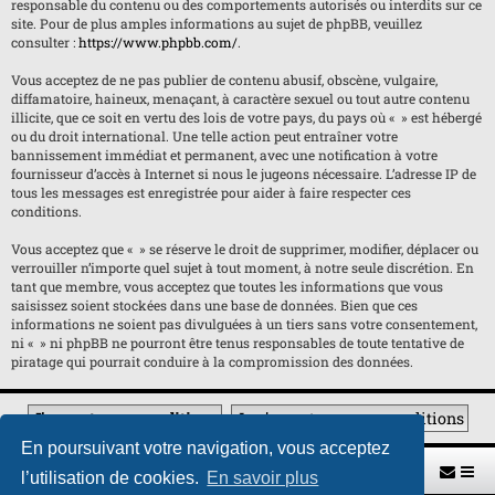
responsable du contenu ou des comportements autorisés ou interdits sur ce
site. Pour de plus amples informations au sujet de phpBB, veuillez
consulter :
https://www.phpbb.com/
.
Vous acceptez de ne pas publier de contenu abusif, obscène, vulgaire,
diffamatoire, haineux, menaçant, à caractère sexuel ou tout autre contenu
illicite, que ce soit en vertu des lois de votre pays, du pays où « » est hébergé
ou du droit international. Une telle action peut entraîner votre
bannissement immédiat et permanent, avec une notification à votre
fournisseur d’accès à Internet si nous le jugeons nécessaire. L’adresse IP de
tous les messages est enregistrée pour aider à faire respecter ces
conditions.
Vous acceptez que « » se réserve le droit de supprimer, modifier, déplacer ou
verrouiller n’importe quel sujet à tout moment, à notre seule discrétion. En
tant que membre, vous acceptez que toutes les informations que vous
saisissez soient stockées dans une base de données. Bien que ces
informations ne soient pas divulguées à un tiers sans votre consentement,
ni « » ni phpBB ne pourront être tenus responsables de toute tentative de
piratage qui pourrait conduire à la compromission des données.
En poursuivant votre navigation, vous acceptez
Retour vers le site U.A.G.R.
Index du forum
l’utilisation de cookies.
En savoir plus