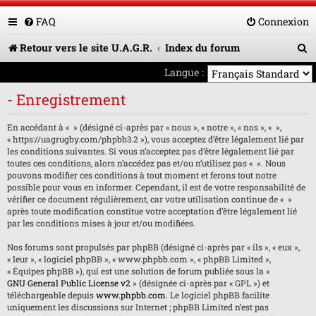
FAQ
Connexion
R
Retour vers le site U.A.G.R.
Index du forum
e
Langue :
c
- Enregistrement
h
En accédant à « » (désigné ci-après par « nous », « notre », « nos », « »,
e
« https://uagrugby.com/phpbb3.2 »), vous acceptez d’être légalement lié par
les conditions suivantes. Si vous n’acceptez pas d’être légalement lié par
r
toutes ces conditions, alors n’accédez pas et/ou n’utilisez pas « ». Nous
pouvons modifier ces conditions à tout moment et ferons tout notre
c
possible pour vous en informer. Cependant, il est de votre responsabilité de
h
vérifier ce document régulièrement, car votre utilisation continue de « »
après toute modification constitue votre acceptation d’être légalement lié
e
par les conditions mises à jour et/ou modifiées.
r
Nos forums sont propulsés par phpBB (désigné ci-après par « ils », « eux »,
« leur », « logiciel phpBB », « www.phpbb.com », « phpBB Limited »,
« Équipes phpBB »), qui est une solution de forum publiée sous la «
GNU General Public License v2
» (désignée ci-après par « GPL ») et
téléchargeable depuis
www.phpbb.com
. Le logiciel phpBB facilite
uniquement les discussions sur Internet ; phpBB Limited n’est pas