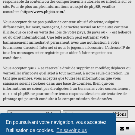
responsable du contenu ou des comportements autorisés ou interdits sur ce
site. Pour de plus amples informations au sujet de phpBB, veuillez
consulter :
https://www.phpbb.com/
.
Vous acceptez de ne pas publier de contenu abusif, obscène, vulgaire,
diffamatoire, haineux, menaçant, à caractère sexuel ou tout autre contenu
illicite, que ce soit en vertu des lois de votre pays, du pays où « » est hébergé
ou du droit international. Une telle action peut entraîner votre
bannissement immédiat et permanent, avec une notification à votre
fournisseur d’accès à Internet si nous le jugeons nécessaire. L’adresse IP de
tous les messages est enregistrée pour aider à faire respecter ces
conditions.
Vous acceptez que « » se réserve le droit de supprimer, modifier, déplacer ou
verrouiller n’importe quel sujet à tout moment, à notre seule discrétion. En
tant que membre, vous acceptez que toutes les informations que vous
saisissez soient stockées dans une base de données. Bien que ces
informations ne soient pas divulguées à un tiers sans votre consentement,
ni « » ni phpBB ne pourront être tenus responsables de toute tentative de
piratage qui pourrait conduire à la compromission des données.
En poursuivant votre navigation, vous acceptez
Retour vers le site U.A.G.R.
Index du forum
l’utilisation de cookies.
En savoir plus