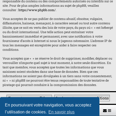
responsable du contenu ou des comportements autorisés ou interdits sur ce
site. Pour de plus amples informations au sujet de phpBB, veuillez
consulter :
https://www.phpbb.com/
.
Vous acceptez de ne pas publier de contenu abusif, obscène, vulgaire,
diffamatoire, haineux, menaçant, à caractère sexuel ou tout autre contenu
illicite, que ce soit en vertu des lois de votre pays, du pays où « » est hébergé
ou du droit international. Une telle action peut entraîner votre
bannissement immédiat et permanent, avec une notification à votre
fournisseur d’accès à Internet si nous le jugeons nécessaire. L’adresse IP de
tous les messages est enregistrée pour aider à faire respecter ces
conditions.
Vous acceptez que « » se réserve le droit de supprimer, modifier, déplacer ou
verrouiller n’importe quel sujet à tout moment, à notre seule discrétion. En
tant que membre, vous acceptez que toutes les informations que vous
saisissez soient stockées dans une base de données. Bien que ces
informations ne soient pas divulguées à un tiers sans votre consentement,
ni « » ni phpBB ne pourront être tenus responsables de toute tentative de
piratage qui pourrait conduire à la compromission des données.
En poursuivant votre navigation, vous acceptez
Retour vers le site U.A.G.R.
Index du forum
l’utilisation de cookies.
En savoir plus