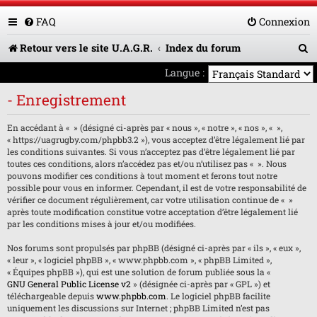
FAQ
Connexion
R
Retour vers le site U.A.G.R.
Index du forum
e
Langue :
c
- Enregistrement
h
En accédant à « » (désigné ci-après par « nous », « notre », « nos », « »,
e
« https://uagrugby.com/phpbb3.2 »), vous acceptez d’être légalement lié par
les conditions suivantes. Si vous n’acceptez pas d’être légalement lié par
r
toutes ces conditions, alors n’accédez pas et/ou n’utilisez pas « ». Nous
pouvons modifier ces conditions à tout moment et ferons tout notre
c
possible pour vous en informer. Cependant, il est de votre responsabilité de
h
vérifier ce document régulièrement, car votre utilisation continue de « »
après toute modification constitue votre acceptation d’être légalement lié
e
par les conditions mises à jour et/ou modifiées.
r
Nos forums sont propulsés par phpBB (désigné ci-après par « ils », « eux »,
« leur », « logiciel phpBB », « www.phpbb.com », « phpBB Limited »,
« Équipes phpBB »), qui est une solution de forum publiée sous la «
GNU General Public License v2
» (désignée ci-après par « GPL ») et
téléchargeable depuis
www.phpbb.com
. Le logiciel phpBB facilite
uniquement les discussions sur Internet ; phpBB Limited n’est pas