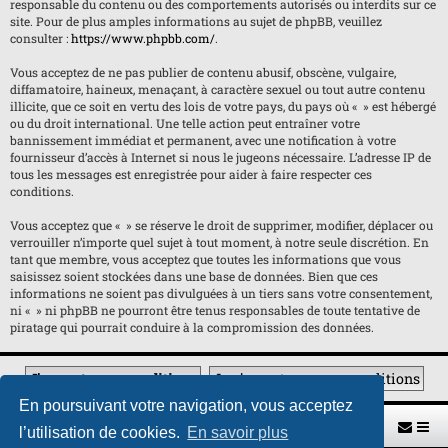
responsable du contenu ou des comportements autorisés ou interdits sur ce
site. Pour de plus amples informations au sujet de phpBB, veuillez
consulter :
https://www.phpbb.com/
.
Vous acceptez de ne pas publier de contenu abusif, obscène, vulgaire,
diffamatoire, haineux, menaçant, à caractère sexuel ou tout autre contenu
illicite, que ce soit en vertu des lois de votre pays, du pays où « » est hébergé
ou du droit international. Une telle action peut entraîner votre
bannissement immédiat et permanent, avec une notification à votre
fournisseur d’accès à Internet si nous le jugeons nécessaire. L’adresse IP de
tous les messages est enregistrée pour aider à faire respecter ces
conditions.
Vous acceptez que « » se réserve le droit de supprimer, modifier, déplacer ou
verrouiller n’importe quel sujet à tout moment, à notre seule discrétion. En
tant que membre, vous acceptez que toutes les informations que vous
saisissez soient stockées dans une base de données. Bien que ces
informations ne soient pas divulguées à un tiers sans votre consentement,
ni « » ni phpBB ne pourront être tenus responsables de toute tentative de
piratage qui pourrait conduire à la compromission des données.
En poursuivant votre navigation, vous acceptez
Retour vers le site U.A.G.R.
Index du forum
l’utilisation de cookies.
En savoir plus