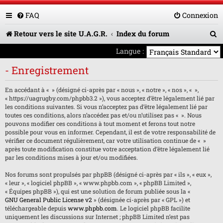
FAQ
Connexion
R
Retour vers le site U.A.G.R.
Index du forum
e
Langue :
c
- Enregistrement
h
En accédant à « » (désigné ci-après par « nous », « notre », « nos », « »,
e
« https://uagrugby.com/phpbb3.2 »), vous acceptez d’être légalement lié par
les conditions suivantes. Si vous n’acceptez pas d’être légalement lié par
r
toutes ces conditions, alors n’accédez pas et/ou n’utilisez pas « ». Nous
pouvons modifier ces conditions à tout moment et ferons tout notre
c
possible pour vous en informer. Cependant, il est de votre responsabilité de
h
vérifier ce document régulièrement, car votre utilisation continue de « »
après toute modification constitue votre acceptation d’être légalement lié
e
par les conditions mises à jour et/ou modifiées.
r
Nos forums sont propulsés par phpBB (désigné ci-après par « ils », « eux »,
« leur », « logiciel phpBB », « www.phpbb.com », « phpBB Limited »,
« Équipes phpBB »), qui est une solution de forum publiée sous la «
GNU General Public License v2
» (désignée ci-après par « GPL ») et
téléchargeable depuis
www.phpbb.com
. Le logiciel phpBB facilite
uniquement les discussions sur Internet ; phpBB Limited n’est pas