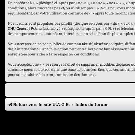
En accédant à « » (désigné ci-après par « nous », « notre », « nos », « », « 
conditions, alors n’accédez pas et/ou n’utilisez pas « ». Nous pouvons modi
régulièrement, car votre utilisation continue de « » après toute modificatio
Nos forums sont propulsés par phpBB (désigné ci-après par « ils », « eux », 
GNU General Public License v2
» (désignée ci-après par « GPL ») et téléch
des comportements autorisés ou interdits sur ce site. Pour de plus amples 
Vous acceptez de ne pas publier de contenu abusif, obscène, vulgaire, diffam
droit international. Une telle action peut entraîner votre bannissement imm
enregistrée pour aider à faire respecter ces conditions.
Vous acceptez que « » se réserve le droit de supprimer, modifier, déplacer 
saisissez soient stockées dans une base de données. Bien que ces informati
pourrait conduire à la compromission des données.
Retour vers le site U.A.G.R.
Index du forum