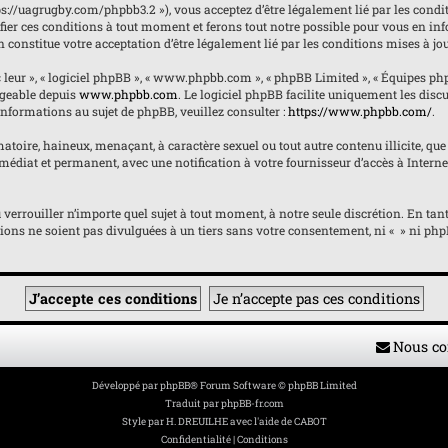
https://uagrugby.com/phpbb3.2 »), vous acceptez d’être légalement lié par les condi
fier ces conditions à tout moment et ferons tout notre possible pour vous en inf
n constitue votre acceptation d’être légalement lié par les conditions mises à jo
« leur », « logiciel phpBB », « www.phpbb.com », « phpBB Limited », « Équipes ph
argeable depuis
www.phpbb.com
. Le logiciel phpBB facilite uniquement les dis
informations au sujet de phpBB, veuillez consulter :
https://www.phpbb.com/
.
atoire, haineux, menaçant, à caractère sexuel ou tout autre contenu illicite, que 
édiat et permanent, avec une notification à votre fournisseur d’accès à Internet
ou verrouiller n’importe quel sujet à tout moment, à notre seule discrétion. En 
ons ne soient pas divulguées à un tiers sans votre consentement, ni « » ni phpB
Nous co
Développé par
phpBB
® Forum Software © phpBB Limited
Traduit par
phpBB-fr.com
Style par
H. DREUILHE avec l'aide de CABOT
Confidentialité
|
Conditions