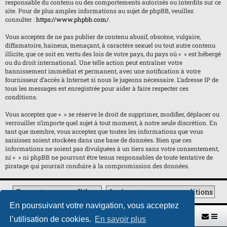
responsable du contenu ou des comportements autorisés ou interdits sur ce
site. Pour de plus amples informations au sujet de phpBB, veuillez
consulter :
https://www.phpbb.com/
.
Vous acceptez de ne pas publier de contenu abusif, obscène, vulgaire,
diffamatoire, haineux, menaçant, à caractère sexuel ou tout autre contenu
illicite, que ce soit en vertu des lois de votre pays, du pays où « » est hébergé
ou du droit international. Une telle action peut entraîner votre
bannissement immédiat et permanent, avec une notification à votre
fournisseur d’accès à Internet si nous le jugeons nécessaire. L’adresse IP de
tous les messages est enregistrée pour aider à faire respecter ces
conditions.
Vous acceptez que « » se réserve le droit de supprimer, modifier, déplacer ou
verrouiller n’importe quel sujet à tout moment, à notre seule discrétion. En
tant que membre, vous acceptez que toutes les informations que vous
saisissez soient stockées dans une base de données. Bien que ces
informations ne soient pas divulguées à un tiers sans votre consentement,
ni « » ni phpBB ne pourront être tenus responsables de toute tentative de
piratage qui pourrait conduire à la compromission des données.
En poursuivant votre navigation, vous acceptez
Retour vers le site U.A.G.R.
Index du forum
l’utilisation de cookies.
En savoir plus