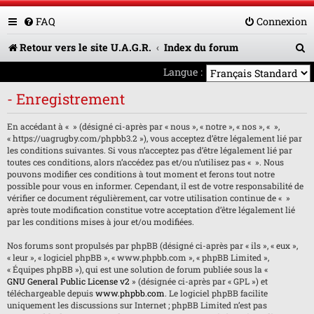
FAQ
Connexion
R
Retour vers le site U.A.G.R.
Index du forum
e
Langue :
c
- Enregistrement
h
En accédant à « » (désigné ci-après par « nous », « notre », « nos », « »,
e
« https://uagrugby.com/phpbb3.2 »), vous acceptez d’être légalement lié par
les conditions suivantes. Si vous n’acceptez pas d’être légalement lié par
r
toutes ces conditions, alors n’accédez pas et/ou n’utilisez pas « ». Nous
pouvons modifier ces conditions à tout moment et ferons tout notre
c
possible pour vous en informer. Cependant, il est de votre responsabilité de
h
vérifier ce document régulièrement, car votre utilisation continue de « »
après toute modification constitue votre acceptation d’être légalement lié
e
par les conditions mises à jour et/ou modifiées.
r
Nos forums sont propulsés par phpBB (désigné ci-après par « ils », « eux »,
« leur », « logiciel phpBB », « www.phpbb.com », « phpBB Limited »,
« Équipes phpBB »), qui est une solution de forum publiée sous la «
GNU General Public License v2
» (désignée ci-après par « GPL ») et
téléchargeable depuis
www.phpbb.com
. Le logiciel phpBB facilite
uniquement les discussions sur Internet ; phpBB Limited n’est pas