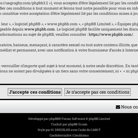
https://uagrugby.com/phpbb3.2 »), vous acceptez d’être légalement lié par les condi
fier ces conditions à tout moment et ferons tout notre possible pour vous en inf
n constitue votre acceptation d’être légalement lié par les conditions mises à jo
« leur », « logiciel phpBB », « www.phpbb.com », « phpBB Limited », « Équipes ph
argeable depuis
www.phpbb.com
. Le logiciel phpBB facilite uniquement les dis
informations au sujet de phpBB, veuillez consulter :
https://www.phpbb.com/
.
atoire, haineux, menaçant, à caractère sexuel ou tout autre contenu illicite, que 
édiat et permanent, avec une notification à votre fournisseur d’accès à Internet
ou verrouiller n’importe quel sujet à tout moment, à notre seule discrétion. En 
ons ne soient pas divulguées à un tiers sans votre consentement, ni « » ni phpB
Nous co
Développé par
phpBB
® Forum Software © phpBB Limited
Traduit par
phpBB-fr.com
Style par
H. DREUILHE avec l'aide de CABOT
Confidentialité
|
Conditions