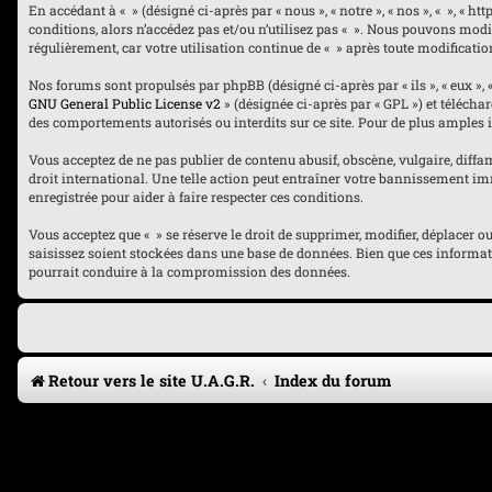
En accédant à « » (désigné ci-après par « nous », « notre », « nos », « », « 
conditions, alors n’accédez pas et/ou n’utilisez pas « ». Nous pouvons modi
régulièrement, car votre utilisation continue de « » après toute modificatio
Nos forums sont propulsés par phpBB (désigné ci-après par « ils », « eux », 
GNU General Public License v2
» (désignée ci-après par « GPL ») et téléch
des comportements autorisés ou interdits sur ce site. Pour de plus amples 
Vous acceptez de ne pas publier de contenu abusif, obscène, vulgaire, diffam
droit international. Une telle action peut entraîner votre bannissement imm
enregistrée pour aider à faire respecter ces conditions.
Vous acceptez que « » se réserve le droit de supprimer, modifier, déplacer 
saisissez soient stockées dans une base de données. Bien que ces informati
pourrait conduire à la compromission des données.
Retour vers le site U.A.G.R.
Index du forum