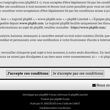
https://uagrugby.com/phpbb3.2 »), vous acceptez d’être légalement lié par les condi
fier ces conditions à tout moment et ferons tout notre possible pour vous en inf
n constitue votre acceptation d’être légalement lié par les conditions mises à jo
« leur », « logiciel phpBB », « www.phpbb.com », « phpBB Limited », « Équipes ph
argeable depuis
www.phpbb.com
. Le logiciel phpBB facilite uniquement les dis
informations au sujet de phpBB, veuillez consulter :
https://www.phpbb.com/
.
atoire, haineux, menaçant, à caractère sexuel ou tout autre contenu illicite, que 
édiat et permanent, avec une notification à votre fournisseur d’accès à Internet
ou verrouiller n’importe quel sujet à tout moment, à notre seule discrétion. En 
ons ne soient pas divulguées à un tiers sans votre consentement, ni « » ni phpB
Nous co
Développé par
phpBB
® Forum Software © phpBB Limited
Traduit par
phpBB-fr.com
Style par
H. DREUILHE avec l'aide de CABOT
Confidentialité
|
Conditions