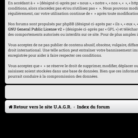
En accédant à « » (désigné ci-après par « nous », « notre », « nos », « », « 
conditions, alors n’accédez pas et/ou n’utilisez pas « ». Nous pouvons modi
régulièrement, car votre utilisation continue de « » après toute modificatio
Nos forums sont propulsés par phpBB (désigné ci-après par « ils », « eux », 
GNU General Public License v2
» (désignée ci-après par « GPL ») et téléch
des comportements autorisés ou interdits sur ce site. Pour de plus amples 
Vous acceptez de ne pas publier de contenu abusif, obscène, vulgaire, diffam
droit international. Une telle action peut entraîner votre bannissement imm
enregistrée pour aider à faire respecter ces conditions.
Vous acceptez que « » se réserve le droit de supprimer, modifier, déplacer 
saisissez soient stockées dans une base de données. Bien que ces informati
pourrait conduire à la compromission des données.
Retour vers le site U.A.G.R.
Index du forum