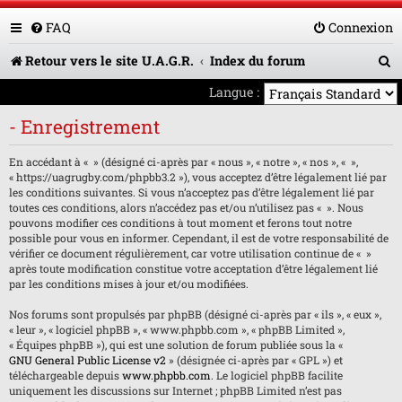
FAQ
Connexion
R
Retour vers le site U.A.G.R.
Index du forum
e
Langue :
c
- Enregistrement
h
En accédant à « » (désigné ci-après par « nous », « notre », « nos », « »,
e
« https://uagrugby.com/phpbb3.2 »), vous acceptez d’être légalement lié par
les conditions suivantes. Si vous n’acceptez pas d’être légalement lié par
r
toutes ces conditions, alors n’accédez pas et/ou n’utilisez pas « ». Nous
pouvons modifier ces conditions à tout moment et ferons tout notre
c
possible pour vous en informer. Cependant, il est de votre responsabilité de
h
vérifier ce document régulièrement, car votre utilisation continue de « »
après toute modification constitue votre acceptation d’être légalement lié
e
par les conditions mises à jour et/ou modifiées.
r
Nos forums sont propulsés par phpBB (désigné ci-après par « ils », « eux »,
« leur », « logiciel phpBB », « www.phpbb.com », « phpBB Limited »,
« Équipes phpBB »), qui est une solution de forum publiée sous la «
GNU General Public License v2
» (désignée ci-après par « GPL ») et
téléchargeable depuis
www.phpbb.com
. Le logiciel phpBB facilite
uniquement les discussions sur Internet ; phpBB Limited n’est pas