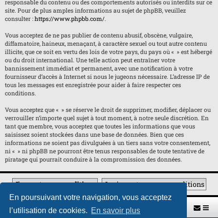
responsable du contenu ou des comportements autorisés ou interdits sur ce
site. Pour de plus amples informations au sujet de phpBB, veuillez
consulter :
https://www.phpbb.com/
.
Vous acceptez de ne pas publier de contenu abusif, obscène, vulgaire,
diffamatoire, haineux, menaçant, à caractère sexuel ou tout autre contenu
illicite, que ce soit en vertu des lois de votre pays, du pays où « » est hébergé
ou du droit international. Une telle action peut entraîner votre
bannissement immédiat et permanent, avec une notification à votre
fournisseur d’accès à Internet si nous le jugeons nécessaire. L’adresse IP de
tous les messages est enregistrée pour aider à faire respecter ces
conditions.
Vous acceptez que « » se réserve le droit de supprimer, modifier, déplacer ou
verrouiller n’importe quel sujet à tout moment, à notre seule discrétion. En
tant que membre, vous acceptez que toutes les informations que vous
saisissez soient stockées dans une base de données. Bien que ces
informations ne soient pas divulguées à un tiers sans votre consentement,
ni « » ni phpBB ne pourront être tenus responsables de toute tentative de
piratage qui pourrait conduire à la compromission des données.
En poursuivant votre navigation, vous acceptez
Retour vers le site U.A.G.R.
Index du forum
l’utilisation de cookies.
En savoir plus