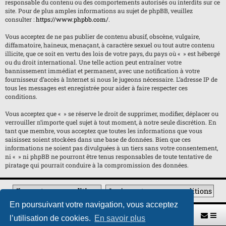
responsable du contenu ou des comportements autorisés ou interdits sur ce
site. Pour de plus amples informations au sujet de phpBB, veuillez
consulter :
https://www.phpbb.com/
.
Vous acceptez de ne pas publier de contenu abusif, obscène, vulgaire,
diffamatoire, haineux, menaçant, à caractère sexuel ou tout autre contenu
illicite, que ce soit en vertu des lois de votre pays, du pays où « » est hébergé
ou du droit international. Une telle action peut entraîner votre
bannissement immédiat et permanent, avec une notification à votre
fournisseur d’accès à Internet si nous le jugeons nécessaire. L’adresse IP de
tous les messages est enregistrée pour aider à faire respecter ces
conditions.
Vous acceptez que « » se réserve le droit de supprimer, modifier, déplacer ou
verrouiller n’importe quel sujet à tout moment, à notre seule discrétion. En
tant que membre, vous acceptez que toutes les informations que vous
saisissez soient stockées dans une base de données. Bien que ces
informations ne soient pas divulguées à un tiers sans votre consentement,
ni « » ni phpBB ne pourront être tenus responsables de toute tentative de
piratage qui pourrait conduire à la compromission des données.
En poursuivant votre navigation, vous acceptez
Retour vers le site U.A.G.R.
Index du forum
l’utilisation de cookies.
En savoir plus