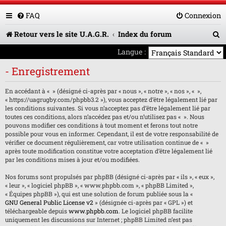
FAQ
Connexion
R
Retour vers le site U.A.G.R.
Index du forum
e
Langue :
c
- Enregistrement
h
En accédant à « » (désigné ci-après par « nous », « notre », « nos », « »,
e
« https://uagrugby.com/phpbb3.2 »), vous acceptez d’être légalement lié par
les conditions suivantes. Si vous n’acceptez pas d’être légalement lié par
r
toutes ces conditions, alors n’accédez pas et/ou n’utilisez pas « ». Nous
pouvons modifier ces conditions à tout moment et ferons tout notre
c
possible pour vous en informer. Cependant, il est de votre responsabilité de
h
vérifier ce document régulièrement, car votre utilisation continue de « »
après toute modification constitue votre acceptation d’être légalement lié
e
par les conditions mises à jour et/ou modifiées.
r
Nos forums sont propulsés par phpBB (désigné ci-après par « ils », « eux »,
« leur », « logiciel phpBB », « www.phpbb.com », « phpBB Limited »,
« Équipes phpBB »), qui est une solution de forum publiée sous la «
GNU General Public License v2
» (désignée ci-après par « GPL ») et
téléchargeable depuis
www.phpbb.com
. Le logiciel phpBB facilite
uniquement les discussions sur Internet ; phpBB Limited n’est pas