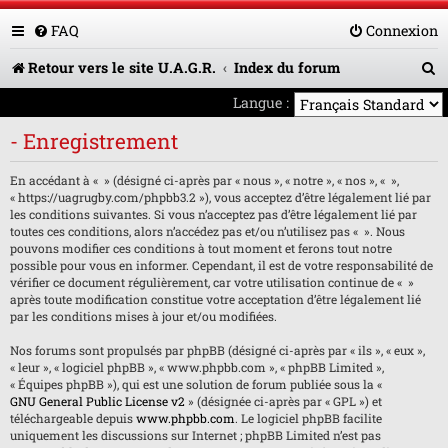
FAQ
Connexion
R
Retour vers le site U.A.G.R.
Index du forum
e
Langue :
c
- Enregistrement
h
En accédant à « » (désigné ci-après par « nous », « notre », « nos », « »,
e
« https://uagrugby.com/phpbb3.2 »), vous acceptez d’être légalement lié par
les conditions suivantes. Si vous n’acceptez pas d’être légalement lié par
r
toutes ces conditions, alors n’accédez pas et/ou n’utilisez pas « ». Nous
pouvons modifier ces conditions à tout moment et ferons tout notre
c
possible pour vous en informer. Cependant, il est de votre responsabilité de
h
vérifier ce document régulièrement, car votre utilisation continue de « »
après toute modification constitue votre acceptation d’être légalement lié
e
par les conditions mises à jour et/ou modifiées.
r
Nos forums sont propulsés par phpBB (désigné ci-après par « ils », « eux »,
« leur », « logiciel phpBB », « www.phpbb.com », « phpBB Limited »,
« Équipes phpBB »), qui est une solution de forum publiée sous la «
GNU General Public License v2
» (désignée ci-après par « GPL ») et
téléchargeable depuis
www.phpbb.com
. Le logiciel phpBB facilite
uniquement les discussions sur Internet ; phpBB Limited n’est pas