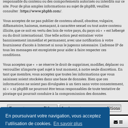
responsable du contenu ou des comportements autorisés ou interdits sur ce
site. Pour de plus amples informations au sujet de phpBB, veuillez
consulter :
https://www.phpbb.com/
.
Vous acceptez de ne pas publier de contenu abusif, obscène, vulgaire,
diffamatoire, haineux, menaçant, à caractère sexuel ou tout autre contenu
illicite, que ce soit en vertu des lois de votre pays, du pays où « » est hébergé
ou du droit international. Une telle action peut entraîner votre
bannissement immédiat et permanent, avec une notification à votre
fournisseur d’accès à Internet si nous le jugeons nécessaire. L’adresse IP de
tous les messages est enregistrée pour aider à faire respecter ces
conditions.
Vous acceptez que « » se réserve le droit de supprimer, modifier, déplacer ou
verrouiller n’importe quel sujet à tout moment, à notre seule discrétion. En
tant que membre, vous acceptez que toutes les informations que vous
saisissez soient stockées dans une base de données. Bien que ces
informations ne soient pas divulguées à un tiers sans votre consentement,
ni « » ni phpBB ne pourront être tenus responsables de toute tentative de
piratage qui pourrait conduire à la compromission des données.
En poursuivant votre navigation, vous acceptez
Retour vers le site U.A.G.R.
Index du forum
l’utilisation de cookies.
En savoir plus