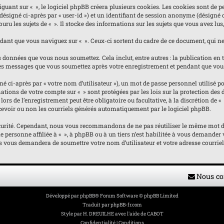
nt sur « », le logiciel phpBB créera plusieurs cookies. Les cookies sont de pet
(désigné ci-après par « user-id ») et un identifiant de session anonyme (désigné
ru les sujets de « ». Il stocke des informations sur les sujets que vous avez lus,
nt que vous naviguez sur « ». Ceux-ci sortent du cadre de ce document, qui ne 
 données que vous nous soumettez. Cela inclut, entre autres : la publication en ta
e les messages que vous soumettez après votre enregistrement et pendant que vou
ci-après par « votre nom d’utilisateur »), un mot de passe personnel utilisé pou
ormations de votre compte sur « » sont protégées par les lois sur la protection d
ors de l’enregistrement peut être obligatoire ou facultative, à la discrétion de 
evoir ou non les courriels générés automatiquement par le logiciel phpBB.
curité. Cependant, nous vous recommandons de ne pas réutiliser le même mot de p
personne affiliée à « », à phpBB ou à un tiers n’est habilitée à vous demander v
us vous demandera de soumettre votre nom d’utilisateur et votre adresse courrie
Nous co
Développé par
phpBB
® Forum Software © phpBB Limited
Traduit par
phpBB-fr.com
Style par
H. DREUILHE avec l'aide de CABOT
Confidentialité
|
Conditions