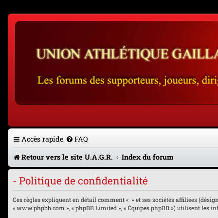
Accès rapide
FAQ
Retour vers le site U.A.G.R.
Index du forum
- Politique de confidentialité
Ces règles expliquent en détail comment « » et ses sociétés affiliées (désignés
« www.phpbb.com », « phpBB Limited », « Équipes phpBB ») utilisent les info