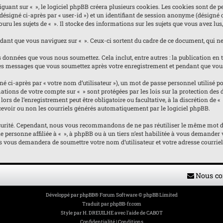
nt sur « », le logiciel phpBB créera plusieurs cookies. Les cookies sont de pet
(désigné ci-après par « user-id ») et un identifiant de session anonyme (désigné
ru les sujets de « ». Il stocke des informations sur les sujets que vous avez lus,
nt que vous naviguez sur « ». Ceux-ci sortent du cadre de ce document, qui ne 
 données que vous nous soumettez. Cela inclut, entre autres : la publication en ta
e les messages que vous soumettez après votre enregistrement et pendant que vou
ci-après par « votre nom d’utilisateur »), un mot de passe personnel utilisé pou
ormations de votre compte sur « » sont protégées par les lois sur la protection d
ors de l’enregistrement peut être obligatoire ou facultative, à la discrétion de 
evoir ou non les courriels générés automatiquement par le logiciel phpBB.
curité. Cependant, nous vous recommandons de ne pas réutiliser le même mot de p
personne affiliée à « », à phpBB ou à un tiers n’est habilitée à vous demander v
us vous demandera de soumettre votre nom d’utilisateur et votre adresse courrie
Nous co
Développé par
phpBB
® Forum Software © phpBB Limited
Traduit par
phpBB-fr.com
Style par
H. DREUILHE avec l'aide de CABOT
Confidentialité
|
Conditions