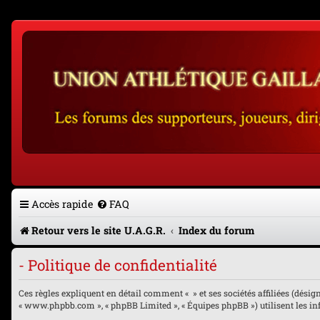
Accès rapide
FAQ
Retour vers le site U.A.G.R.
Index du forum
- Politique de confidentialité
Ces règles expliquent en détail comment « » et ses sociétés affiliées (désignés
« www.phpbb.com », « phpBB Limited », « Équipes phpBB ») utilisent les info