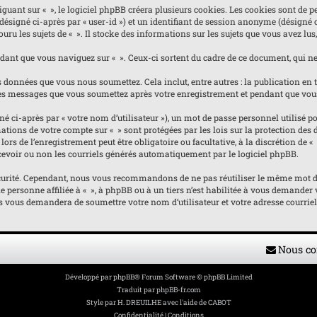
nt sur « », le logiciel phpBB créera plusieurs cookies. Les cookies sont de pet
(désigné ci-après par « user-id ») et un identifiant de session anonyme (désigné
ru les sujets de « ». Il stocke des informations sur les sujets que vous avez lus,
nt que vous naviguez sur « ». Ceux-ci sortent du cadre de ce document, qui ne 
 données que vous nous soumettez. Cela inclut, entre autres : la publication en ta
e les messages que vous soumettez après votre enregistrement et pendant que vou
ci-après par « votre nom d’utilisateur »), un mot de passe personnel utilisé pou
ormations de votre compte sur « » sont protégées par les lois sur la protection d
ors de l’enregistrement peut être obligatoire ou facultative, à la discrétion de 
evoir ou non les courriels générés automatiquement par le logiciel phpBB.
curité. Cependant, nous vous recommandons de ne pas réutiliser le même mot de p
personne affiliée à « », à phpBB ou à un tiers n’est habilitée à vous demander v
us vous demandera de soumettre votre nom d’utilisateur et votre adresse courrie
Nous co
Développé par
phpBB
® Forum Software © phpBB Limited
Traduit par
phpBB-fr.com
Style par
H. DREUILHE avec l'aide de CABOT
Confidentialité
|
Conditions