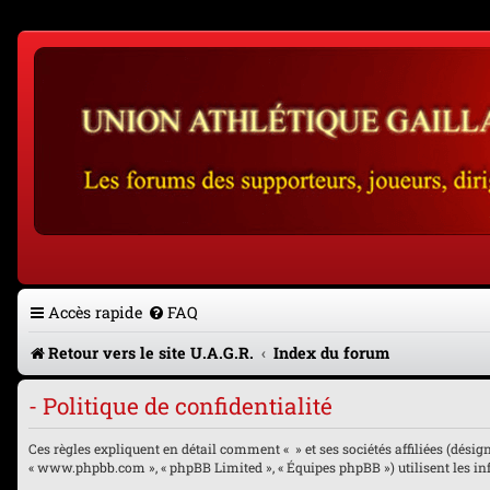
Accès rapide
FAQ
Retour vers le site U.A.G.R.
Index du forum
- Politique de confidentialité
Ces règles expliquent en détail comment « » et ses sociétés affiliées (désignés
« www.phpbb.com », « phpBB Limited », « Équipes phpBB ») utilisent les info